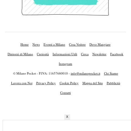
Home
News
Eventi a Milano
Cosa Vedere
Dove Mangiare
Dintorni di Milano
Curiosità
Informazioni Utili
Cerca
Newsletter
Facebook
Instagram
© Milano Pocket - P.IVA: 11657680010 -
info@milanopocket.it
Chi Siamo
Lavora con Noi
Privacy Policy
Cookie Policy
Mappa del Sito
Pubblicità
Contatti
X