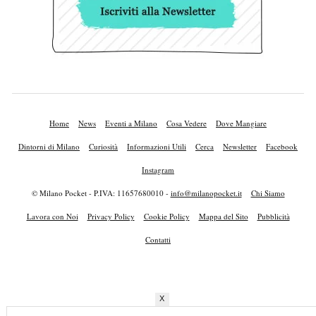
Home
News
Eventi a Milano
Cosa Vedere
Dove Mangiare
Dintorni di Milano
Curiosità
Informazioni Utili
Cerca
Newsletter
Facebook
Instagram
© Milano Pocket - P.IVA: 11657680010 -
info@milanopocket.it
Chi Siamo
Lavora con Noi
Privacy Policy
Cookie Policy
Mappa del Sito
Pubblicità
Contatti
X