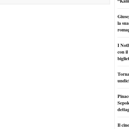
“Kamik
Giuse
la sua
roma
I Not
con i
bigliet
Torna 
undici
Pinac
Sepolc
dettag
Il ci