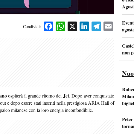
Agost
Event
Facebook
WhatsApp
X
LinkedIn
Telegra
Emai
Condividi:
agost
Castel
non p
Nuo
Rober
ano
Jet
ospiterà il grande ritorno dei
. Dopo aver conquistato
Milan
bigliet
out e dopo essere stati inseriti nella prestigiosa ARIA Hall of
 palco milanese con la loro energia inconfondibile.
Peter
tornan