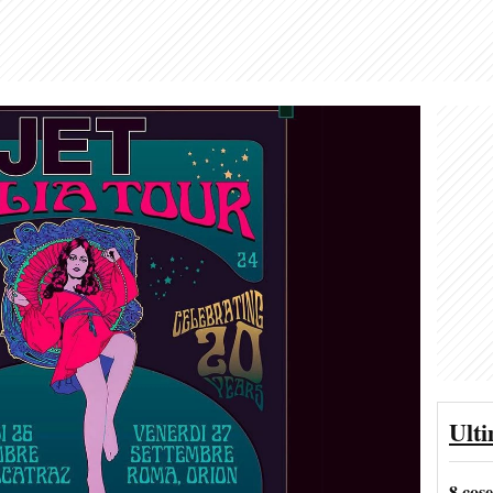
Ult
8 cos