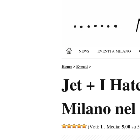
NEWS
EVENTI A MILANO
Home
>
Eventi
>
Jet + I Hat
Milano nel 
1
5,00
(Voti:
. Media:
su 5