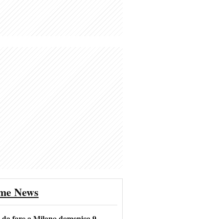
ime News
e da fare a Milano domenica 9