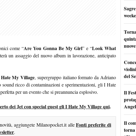
Sagre
weeke
Torna
quinta
nuove 
Are You Gonna Be My Girl
Look What
onici come “
” e “
rterà un assaggio del nuovo album in lavorazione, anticipato
Conce
violin
del Se
 Hate My Village
, supergruppo italiano formato da Adriano
o sound ricco di contaminazioni e sperimentazioni, gli I Hate
perfetta per un evento che si preannuncia esplosivo.
Il Fes
prota
Angel
ncerto dei Jet con special guest gli I Hate My Village qui
.
Il co
Fonti preferite di
 novità, aggiungete Milanopocket.it alle
torna
sletter
.