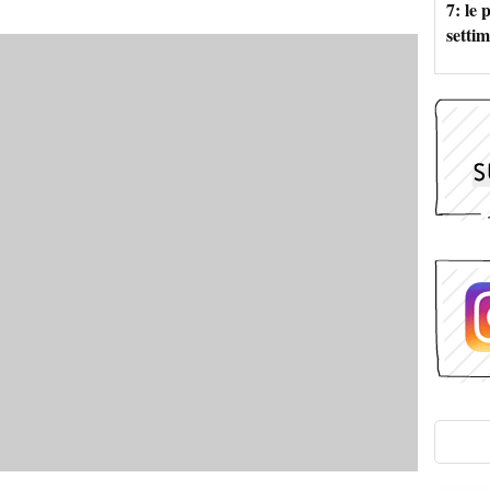
7: le
setti