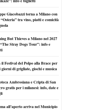
aze”: info e biglietti
ppe Giacobazzi torna a Milano con
 “Osteria” tra vino, piatti e comicità
gnola
hing But Thieves a Milano nel 2027
l “The Stray Dogs Tour”: info e
ti
il Festival del Polpo alla Brace per
 giorni di grigliate, giochi e musica
oteca Ambrosiana e Cripta di San
ro gratis per i milanesi: info, date e
li
nema all’aperto arriva nel Municipio