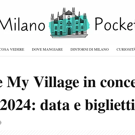
COSA VEDERE
DOVE MANGIARE
DINTORNI DI MILANO
CURIOSIT
e My Village in conc
2024: data e biglietti
)