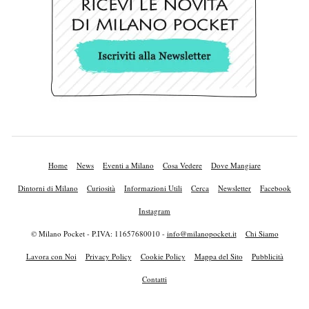
Home
News
Eventi a Milano
Cosa Vedere
Dove Mangiare
Dintorni di Milano
Curiosità
Informazioni Utili
Cerca
Newsletter
Facebook
Instagram
© Milano Pocket - P.IVA: 11657680010 -
info@milanopocket.it
Chi Siamo
Lavora con Noi
Privacy Policy
Cookie Policy
Mappa del Sito
Pubblicità
Contatti