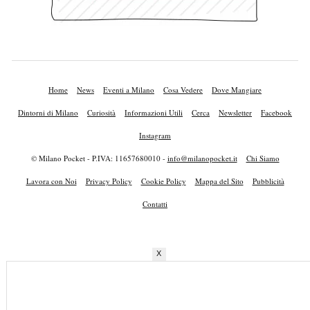
Home
News
Eventi a Milano
Cosa Vedere
Dove Mangiare
Dintorni di Milano
Curiosità
Informazioni Utili
Cerca
Newsletter
Facebook
Instagram
© Milano Pocket - P.IVA: 11657680010 -
info@milanopocket.it
Chi Siamo
Lavora con Noi
Privacy Policy
Cookie Policy
Mappa del Sito
Pubblicità
Contatti
X