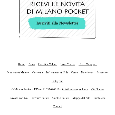
Home
News
Eventi a Milano
Cosa Vedere
Dove Mangiare
Dintorni di Milano
Curiosità
Informazioni Utili
Cerca
Newsletter
Facebook
Instagram
© Milano Pocket - P.IVA: 11657680010 -
info@milanopocket.it
Chi Siamo
Lavora con Noi
Privacy Policy
Cookie Policy
Mappa del Sito
Pubblicità
Contatti