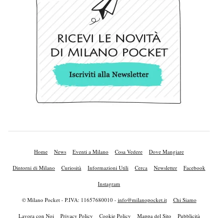
Home
News
Eventi a Milano
Cosa Vedere
Dove Mangiare
Dintorni di Milano
Curiosità
Informazioni Utili
Cerca
Newsletter
Facebook
Instagram
© Milano Pocket - P.IVA: 11657680010 -
info@milanopocket.it
Chi Siamo
Lavora con Noi
Privacy Policy
Cookie Policy
Mappa del Sito
Pubblicità