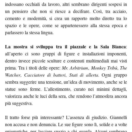
indossano occhiali da lavoro, altri sembrano dirigenti sospesi in
un pensiero che non si riesce a decifrare. Così, tra acciaio,
cemento e modernità, si crea un rapporto molto diretto tra lo
spazio e le opere, come se appartenessero alla stessa epoca e
parlassero la stessa lingua.
La mostra si sviluppa tra il piazzale e la Sala Bianca
:
all’aperto ci sono gruppi di figure e installazioni imponenti,
dentro invece piccole sculture e contenuti multimediali mai visti
prima. Tra i titoli delle opere:
Mr. Arbitrium
,
Monkey Tribù
,
The
Watcher
,
Cacciatore di batteri
,
Stati di allerta
. Ogni gruppo
sembra suggerire una tensione, un’idea di movimento, anche se le
statue sono ferme. L’allestimento, curato nei minimi dettagli,
valorizza anche le luci della sera, che rendono l’atmosfera ancora
più suggestiva.
Il tratto forse più interessante? L’assenza di giudizio. Giannelli
non accusa e non denuncia. Le sue figure sono lì, solide e a volte
enigmatiche, per lasciare spazio a chi guarda. Alcuni sembrano