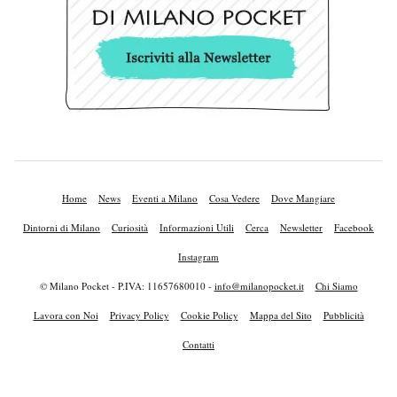
Home
News
Eventi a Milano
Cosa Vedere
Dove Mangiare
Dintorni di Milano
Curiosità
Informazioni Utili
Cerca
Newsletter
Facebook
Instagram
© Milano Pocket - P.IVA: 11657680010 -
info@milanopocket.it
Chi Siamo
Lavora con Noi
Privacy Policy
Cookie Policy
Mappa del Sito
Pubblicità
Contatti