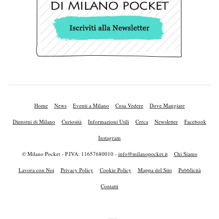
Home
News
Eventi a Milano
Cosa Vedere
Dove Mangiare
Dintorni di Milano
Curiosità
Informazioni Utili
Cerca
Newsletter
Facebook
Instagram
© Milano Pocket - P.IVA: 11657680010 -
info@milanopocket.it
Chi Siamo
Lavora con Noi
Privacy Policy
Cookie Policy
Mappa del Sito
Pubblicità
Contatti