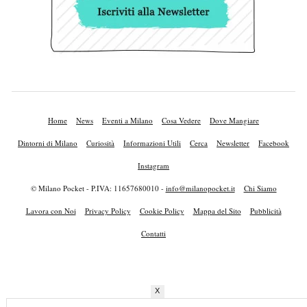
Home
News
Eventi a Milano
Cosa Vedere
Dove Mangiare
Dintorni di Milano
Curiosità
Informazioni Utili
Cerca
Newsletter
Facebook
Instagram
© Milano Pocket - P.IVA: 11657680010 -
info@milanopocket.it
Chi Siamo
Lavora con Noi
Privacy Policy
Cookie Policy
Mappa del Sito
Pubblicità
Contatti
X