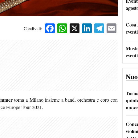
Event
agost
Cosa 
Facebook
WhatsApp
X
LinkedIn
Telegra
Emai
Condividi:
eventi
Mostr
eventi
Nuo
Torna
immer
torna a Milano insieme a band, orchestra e coro con
quinta
nuove 
ce Europe Tour 2021.
Conce
violin