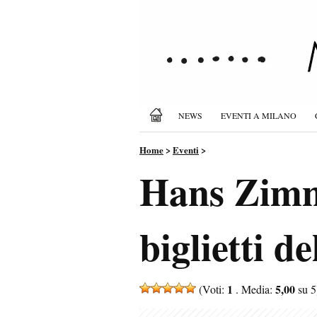
NEWS
EVENTI A MILANO
Home
>
Eventi
>
Hans Zimme
biglietti d
1
5,00
(Voti:
. Media:
su 5