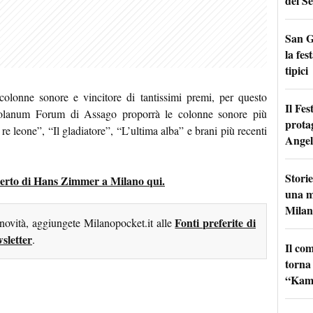
del Se
San G
la fes
tipici
colonne sonore e vincitore di tantissimi premi, per questo
Il Fes
lanum Forum di Assago proporrà le colonne sonore più
prota
 re leone”, “Il gladiatore”, “L’ultima alba” e brani più recenti
Angel
Storie
oncerto di Hans Zimmer a Milano qui.
una m
Milan
Fonti preferite di
 novità, aggiungete Milanopocket.it alle
sletter
.
Il co
torna
“Kamik