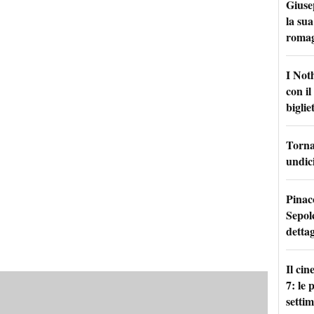
Giuse
la sua
roma
I Not
con i
bigliet
Torna 
undici
Pinac
Sepolc
dettag
Il ci
7: le
setti