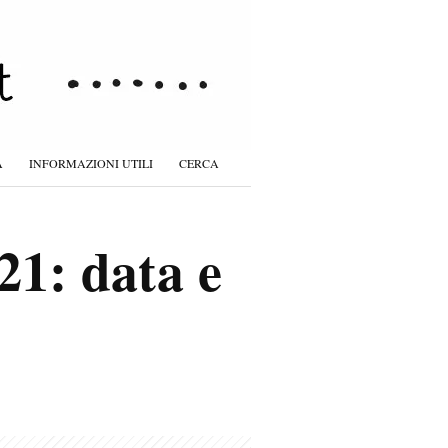
À
INFORMAZIONI UTILI
CERCA
1: data e