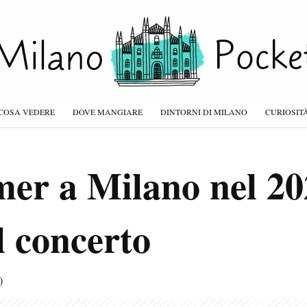
COSA VEDERE
DOVE MANGIARE
DINTORNI DI MILANO
CURIOSIT
r a Milano nel 202
el concerto
)