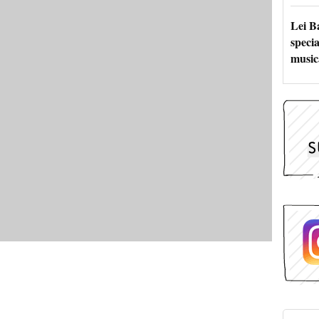
Lei B
specia
music