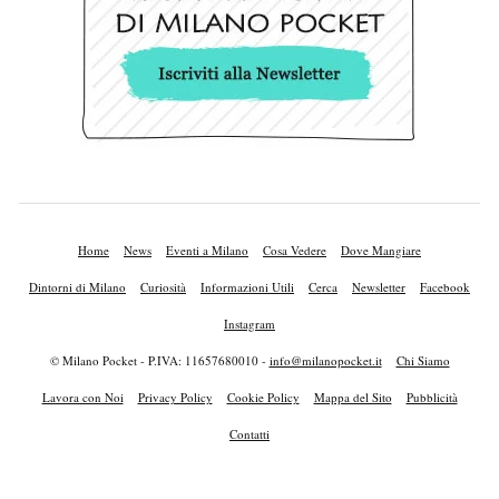
Home
News
Eventi a Milano
Cosa Vedere
Dove Mangiare
Dintorni di Milano
Curiosità
Informazioni Utili
Cerca
Newsletter
Facebook
Instagram
© Milano Pocket - P.IVA: 11657680010 -
info@milanopocket.it
Chi Siamo
Lavora con Noi
Privacy Policy
Cookie Policy
Mappa del Sito
Pubblicità
Contatti