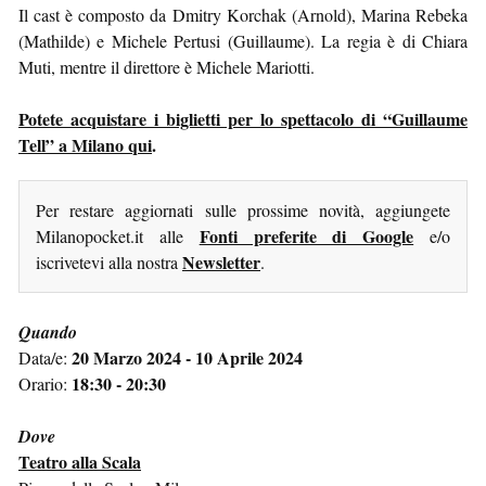
Il cast è composto da Dmitry Korchak (Arnold), Marina Rebeka
(Mathilde) e Michele Pertusi (Guillaume). La regia è di Chiara
Muti, mentre il direttore è Michele Mariotti.
Potete acquistare i biglietti per lo spettacolo di “Guillaume
Tell” a Milano qui
.
Per restare aggiornati sulle prossime novità, aggiungete
Fonti preferite di Google
Milanopocket.it alle
e/o
Newsletter
iscrivetevi alla nostra
.
Quando
20 Marzo 2024 - 10 Aprile 2024
Data/e:
18:30 - 20:30
Orario:
Dove
Teatro alla Scala