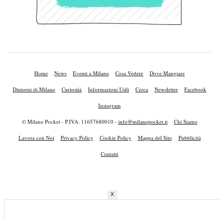
Home
News
Eventi a Milano
Cosa Vedere
Dove Mangiare
Dintorni di Milano
Curiosità
Informazioni Utili
Cerca
Newsletter
Facebook
Instagram
© Milano Pocket - P.IVA: 11657680010 -
info@milanopocket.it
Chi Siamo
Lavora con Noi
Privacy Policy
Cookie Policy
Mappa del Sito
Pubblicità
Contatti
X