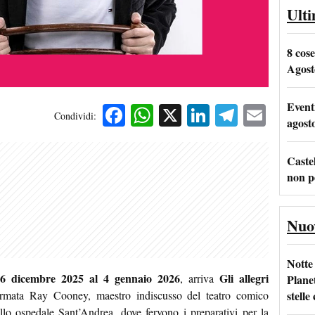
Ult
8 cos
Agost
Event
Facebook
WhatsApp
X
LinkedIn
Telegra
Emai
Condividi:
agost
Castel
non p
Nuo
Notte
26 dicembre 2025 al 4 gennaio 2026
Gli allegri
, arriva
Plane
stelle
irmata Ray Cooney, maestro indiscusso del teatro comico
illo ospedale Sant’Andrea, dove fervono i preparativi per la