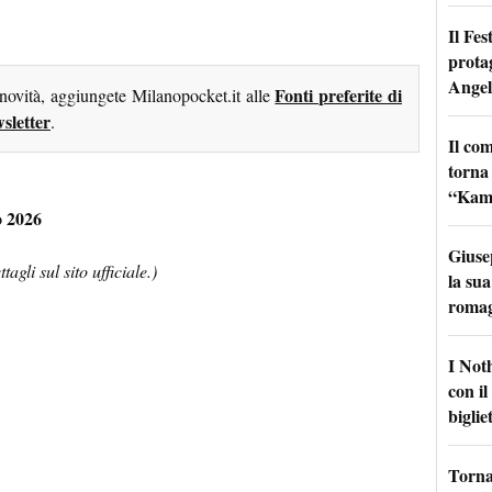
Il Fes
prota
Angel
Fonti preferite di
 novità, aggiungete Milanopocket.it alle
sletter
.
Il co
torna
“Kamik
o 2026
Giuse
agli sul sito ufficiale.)
la sua
roma
I Not
con i
bigliet
Torna 