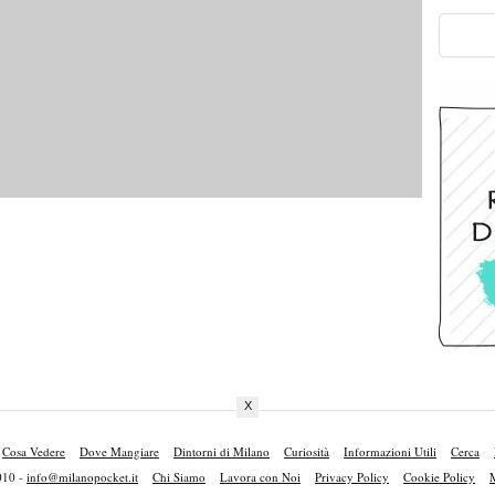
X
Cosa Vedere
Dove Mangiare
Dintorni di Milano
Curiosità
Informazioni Utili
Cerca
010 -
info@milanopocket.it
Chi Siamo
Lavora con Noi
Privacy Policy
Cookie Policy
M