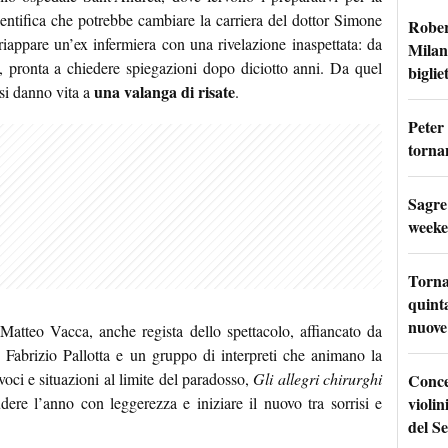
ientifica che potrebbe cambiare la carriera del dottor Simone
Rober
n riappare un’ex infermiera con una rivelazione inaspettata: da
Milan
a, pronta a chiedere spiegazioni dopo diciotto anni. Da quel
bigliet
una valanga di risate
si danno vita a
.
Peter
tornan
Sagre
weeke
Torna
quinta
nuove 
 Matteo Vacca, anche regista dello spettacolo, affiancato da
Fabrizio Pallotta e un gruppo di interpreti che animano la
voci e situazioni al limite del paradosso,
Gli allegri chirurghi
Conce
violin
dere l’anno con leggerezza e iniziare il nuovo tra sorrisi e
del Se