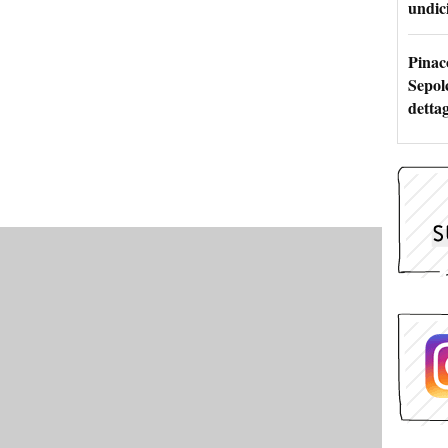
undici
Pinac
Sepolc
dettag