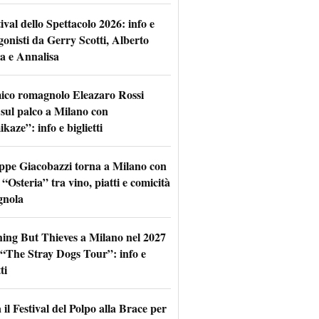
tival dello Spettacolo 2026: info e
gonisti da Gerry Scotti, Alberto
a e Annalisa
mico romagnolo Eleazaro Rossi
 sul palco a Milano con
aze”: info e biglietti
ppe Giacobazzi torna a Milano con
 “Osteria” tra vino, piatti e comicità
gnola
hing But Thieves a Milano nel 2027
l “The Stray Dogs Tour”: info e
ti
il Festival del Polpo alla Brace per