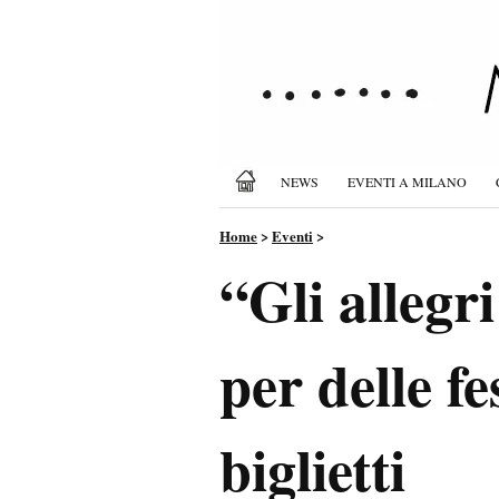
NEWS
EVENTI A MILANO
Home
>
Eventi
>
“Gli allegr
per delle fe
biglietti