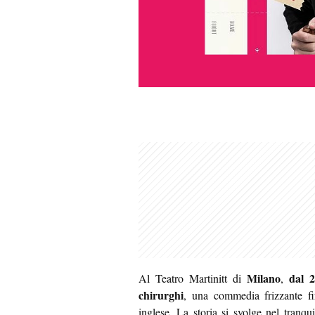
Milano
dal 
Al Teatro Martinitt di
,
chirurghi
, una commedia frizzante f
inglese. La storia si svolge nel tranqu