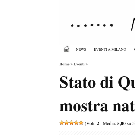
NEWS
EVENTI A MILANO
Home
>
Eventi
>
Stato di 
mostra nata
2
5,00
(Voti:
. Media:
su 5