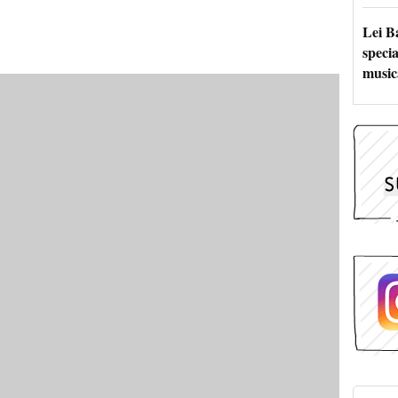
Lei B
specia
music