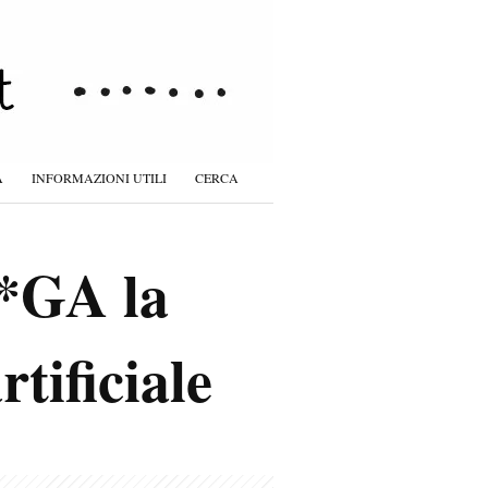
À
INFORMAZIONI UTILI
CERCA
A*GA la
tificiale