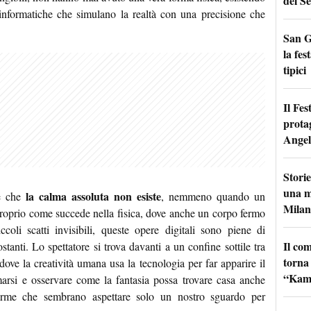
del Se
i informatiche che simulano la realtà con una precisione che
San G
la fes
tipici
Il Fes
prota
Angel
Storie
una m
la calma assoluta non esiste
re che
, nemmeno quando un
Milan
roprio come succede nella fisica, dove anche un corpo fermo
oli scatti invisibili, queste opere digitali sono piene di
Il co
stanti. Lo spettatore si trova davanti a un confine sottile tra
torna
dove la creatività umana usa la tecnologia per far apparire il
“Kamik
marsi e osservare come la fantasia possa trovare casa anche
orme che sembrano aspettare solo un nostro sguardo per