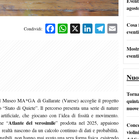
Event
agost
Cosa 
Facebook
WhatsApp
X
LinkedIn
Telegra
Emai
Condividi:
eventi
Mostr
eventi
Nuo
Torna
il Museo MA*GA di Gallarate (Varese) accoglie il progetto
quinta
nuove 
ato “Stato di Quiete”. Il percorso presenta una serie di nature
a artificiale, che giocano con l’idea di fissità e movimento.
Atlante del verosimile
one “
” prodotta nel 2025, appaiono
Conce
n realtà nascono da un calcolo continuo di dati e probabilità.
violin
ngibili, non hanno mai avuto una vera forma fisica, esistendo