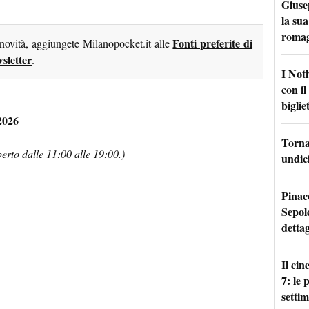
Giuse
la sua
roma
Fonti preferite di
 novità, aggiungete Milanopocket.it alle
sletter
.
I Not
con i
bigliet
2026
Torna 
erto dalle 11:00 alle 19:00.)
undici
Pinac
Sepolc
dettag
Il ci
7: le
setti