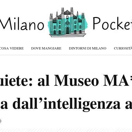
COSA VEDERE
DOVE MANGIARE
DINTORNI DI MILANO
CURIOSIT
Quiete: al Museo M
 dall’intelligenza ar
)