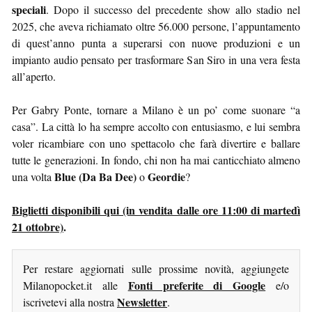
speciali
. Dopo il successo del precedente show allo stadio nel
2025, che aveva richiamato oltre 56.000 persone, l’appuntamento
di quest’anno punta a superarsi con nuove produzioni e un
impianto audio pensato per trasformare San Siro in una vera festa
all’aperto.
Per Gabry Ponte, tornare a Milano è un po’ come suonare “a
casa”. La città lo ha sempre accolto con entusiasmo, e lui sembra
voler ricambiare con uno spettacolo che farà divertire e ballare
tutte le generazioni. In fondo, chi non ha mai canticchiato almeno
Blue (Da Ba Dee)
Geordie
una volta
o
?
Biglietti disponibili qui (in vendita dalle ore 11:00 di martedì
21 ottobre)
.
Per restare aggiornati sulle prossime novità, aggiungete
Fonti preferite di Google
Milanopocket.it alle
e/o
Newsletter
iscrivetevi alla nostra
.