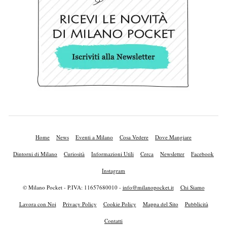
Home
News
Eventi a Milano
Cosa Vedere
Dove Mangiare
Dintorni di Milano
Curiosità
Informazioni Utili
Cerca
Newsletter
Facebook
Instagram
© Milano Pocket - P.IVA: 11657680010 -
info@milanopocket.it
Chi Siamo
Lavora con Noi
Privacy Policy
Cookie Policy
Mappa del Sito
Pubblicità
Contatti