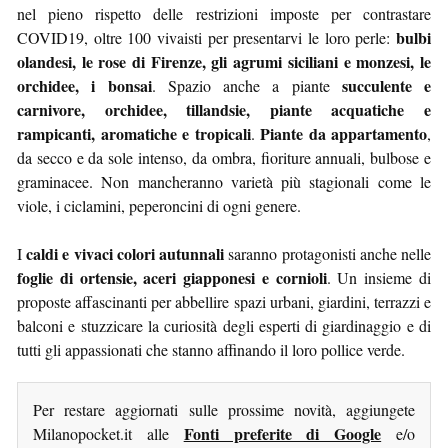
nel pieno rispetto delle restrizioni imposte per contrastare
bulbi
COVID19, oltre 100 vivaisti per presentarvi le loro perle:
olandesi, le rose di Firenze, gli agrumi siciliani e monzesi, le
orchidee, i bonsai
succulente e
. Spazio anche a piante
carnivore, orchidee, tillandsie, piante acquatiche e
rampicanti, aromatiche e tropicali
Piante da appartamento
.
,
da secco e da sole intenso, da ombra, fioriture annuali, bulbose e
graminacee. Non mancheranno varietà più stagionali come le
viole, i ciclamini, peperoncini di ogni genere.
caldi e vivaci colori autunnali
I
saranno protagonisti anche nelle
foglie di ortensie, aceri giapponesi e cornioli
. Un insieme di
proposte affascinanti per abbellire spazi urbani, giardini, terrazzi e
balconi e stuzzicare la curiosità degli esperti di giardinaggio e di
tutti gli appassionati che stanno affinando il loro pollice verde.
Per restare aggiornati sulle prossime novità, aggiungete
Fonti preferite di Google
Milanopocket.it alle
e/o