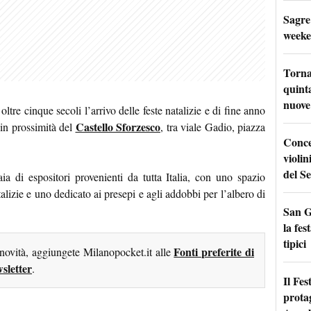
Sagre
weeke
Torna
quinta
nuove 
ltre cinque secoli l’arrivo delle feste natalizie e di fine anno
Castello Sforzesco
in prossimità del
, tra viale Gadio, piazza
Conce
violin
del Se
ia di espositori provenienti da tutta Italia, con uno spazio
talizie e uno dedicato ai presepi e agli addobbi per l’albero di
San G
la fes
tipici
Fonti preferite di
 novità, aggiungete Milanopocket.it alle
sletter
.
Il Fes
prota