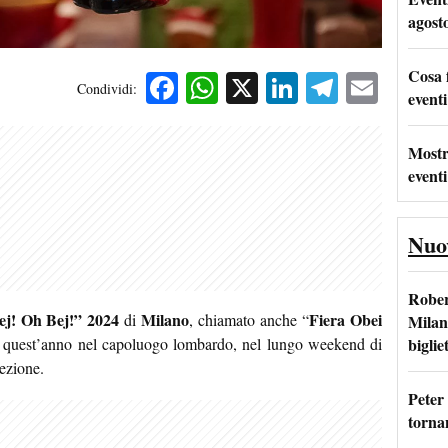
agost
Cosa 
Facebook
WhatsApp
X
LinkedIn
Telegra
Emai
Condividi:
eventi
Mostr
eventi
Nuo
Rober
ej! Oh Bej!” 2024
Milano
Fiera Obei
di
, chiamato anche “
Milan
bigliet
e quest’anno nel capoluogo lombardo, nel lungo weekend di
ezione.
Peter
tornan