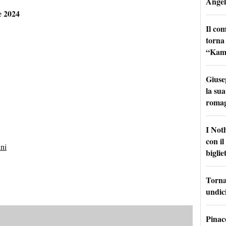
Angel
e 2024
Il co
torna
“Kamik
Giuse
la sua
roma
I Not
con i
ini
bigliet
Torna 
undici
Pinac