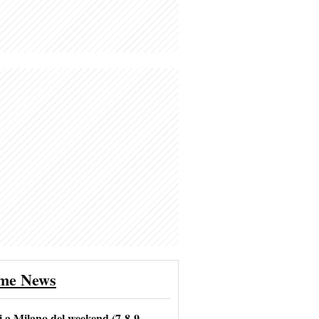
ime News
i a Milano del weekend (7-8-9