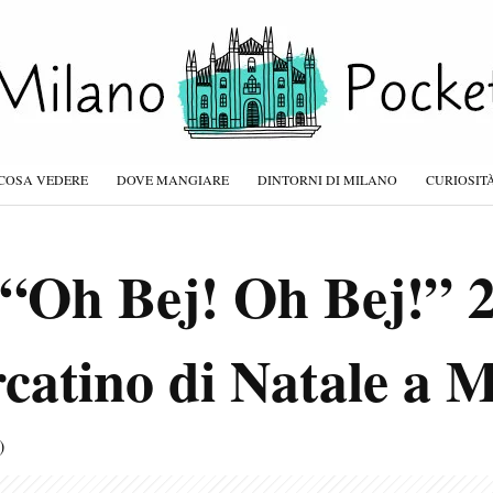
COSA VEDERE
DOVE MANGIARE
DINTORNI DI MILANO
CURIOSIT
 “Oh Bej! Oh Bej!” 
catino di Natale a 
)