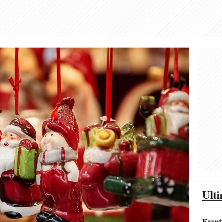
Ult
Event