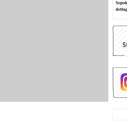
Sepolc
dettag