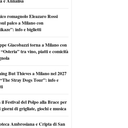
a e Annalisa
mico romagnolo Eleazaro Rossi
 sul palco a Milano con
aze”: info e biglietti
ppe Giacobazzi torna a Milano con
 “Osteria” tra vino, piatti e comicità
gnola
hing But Thieves a Milano nel 2027
l “The Stray Dogs Tour”: info e
ti
il Festival del Polpo alla Brace per
 giorni di grigliate, giochi e musica
oteca Ambrosiana e Cripta di San