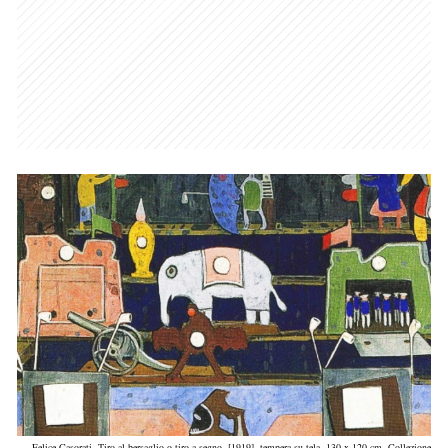
Felice Casorati, Tiro al bersaglio o tiro a segno, [1919], tempera su tela, 130 x 120 cm, Collezione