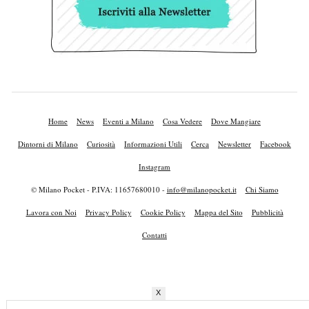
Home
News
Eventi a Milano
Cosa Vedere
Dove Mangiare
Dintorni di Milano
Curiosità
Informazioni Utili
Cerca
Newsletter
Facebook
Instagram
© Milano Pocket - P.IVA: 11657680010 -
info@milanopocket.it
Chi Siamo
Lavora con Noi
Privacy Policy
Cookie Policy
Mappa del Sito
Pubblicità
Contatti
X