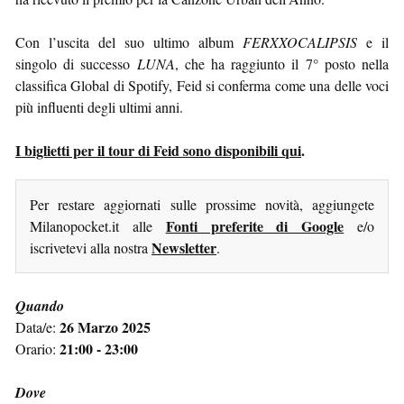
Con l’uscita del suo ultimo album
FERXXOCALIPSIS
e il
singolo di successo
LUNA
, che ha raggiunto il 7° posto nella
classifica Global di Spotify, Feid si conferma come una delle voci
più influenti degli ultimi anni.
I biglietti per il tour di Feid sono disponibili qui
.
Per restare aggiornati sulle prossime novità, aggiungete
Fonti preferite di Google
Milanopocket.it alle
e/o
Newsletter
iscrivetevi alla nostra
.
Quando
26 Marzo 2025
Data/e:
21:00 - 23:00
Orario:
Dove