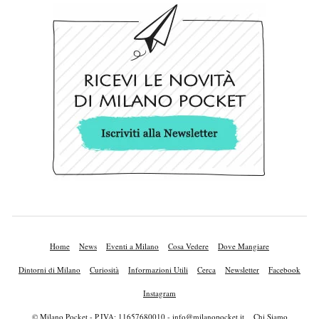
Home
News
Eventi a Milano
Cosa Vedere
Dove Mangiare
Dintorni di Milano
Curiosità
Informazioni Utili
Cerca
Newsletter
Facebook
Instagram
© Milano Pocket - P.IVA: 11657680010 -
info@milanopocket.it
Chi Siamo