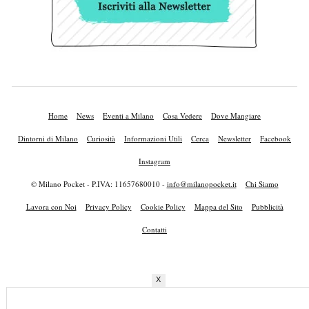
Home
News
Eventi a Milano
Cosa Vedere
Dove Mangiare
Dintorni di Milano
Curiosità
Informazioni Utili
Cerca
Newsletter
Facebook
Instagram
© Milano Pocket - P.IVA: 11657680010 -
info@milanopocket.it
Chi Siamo
Lavora con Noi
Privacy Policy
Cookie Policy
Mappa del Sito
Pubblicità
Contatti
X