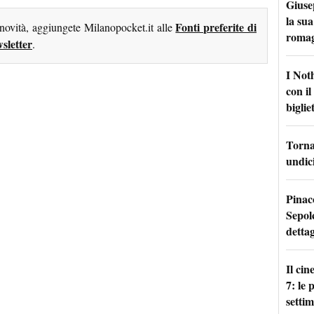
Giuse
la sua
Fonti preferite di
 novità, aggiungete Milanopocket.it alle
roma
sletter
.
I Not
con i
bigliet
Torna 
undici
Pinac
Sepolc
dettag
Il ci
7: le
setti