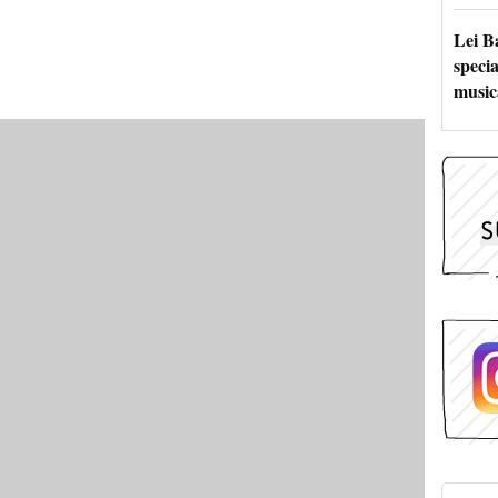
Lei B
specia
music