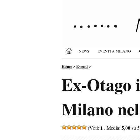
NEWS
EVENTI A MILANO
Home
>
Eventi
>
Ex-Otago i
Milano nel
1
5,00
(Voti:
. Media:
su 5