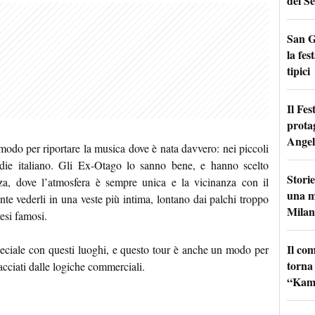
del Se
San G
la fes
tipici
Il Fes
prota
Angel
 modo per riportare la musica dove è nata davvero: nei piccoli
indie italiano. Gli Ex-Otago lo sanno bene, e hanno scelto
Storie
za, dove l’atmosfera è sempre unica e la vicinanza con il
una m
ante vederli in una veste più intima, lontano dai palchi troppo
Milan
resi famosi.
Il co
ciale con questi luoghi, e questo tour è anche un modo per
torna
acciati dalle logiche commerciali.
“Kamik