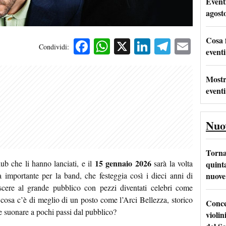
Event
agost
Cosa 
Facebook
WhatsApp
X
LinkedIn
Telegra
Emai
Condividi:
eventi
Mostr
eventi
Nuo
Torna
15 gennaio 2026
ub che li hanno lanciati, e il
sarà la volta
quinta
nuove 
 importante per la band, che festeggia così i dieci anni di
oscere al grande pubblico con pezzi diventati celebri come
 cosa c’è di meglio di un posto come l’Arci Bellezza, storico
Conce
 e suonare a pochi passi dal pubblico?
violin