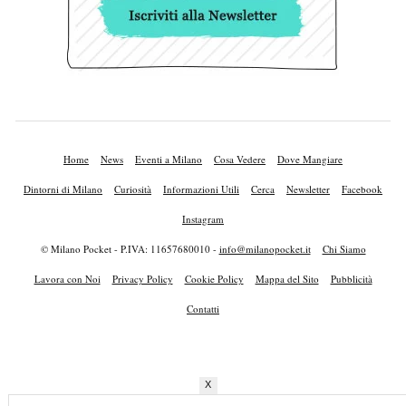
Home
News
Eventi a Milano
Cosa Vedere
Dove Mangiare
Dintorni di Milano
Curiosità
Informazioni Utili
Cerca
Newsletter
Facebook
Instagram
© Milano Pocket - P.IVA: 11657680010 -
info@milanopocket.it
Chi Siamo
Lavora con Noi
Privacy Policy
Cookie Policy
Mappa del Sito
Pubblicità
Contatti
X