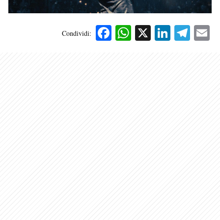
Facebook
WhatsApp
X
Linked
Tele
E
Condividi: