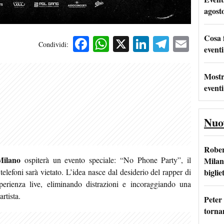
agost
Cosa 
Facebook
WhatsApp
X
LinkedIn
Telegra
Emai
Condividi:
eventi
Mostr
eventi
Nuo
Rober
Milano
ospiterà un evento speciale: “No Phone Party”, il
Milan
bigliet
telefoni sarà vietato. L’idea nasce dal desiderio del rapper di
sperienza live, eliminando distrazioni e incoraggiando una
rtista.
Peter
tornan