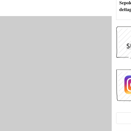
Sepolc
dettag