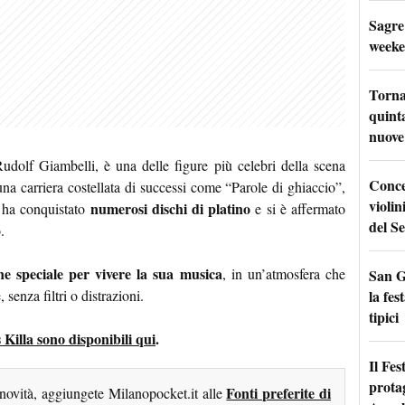
Sagre
weeke
Torna
quinta
nuove 
dolf Giambelli, è una delle figure più celebri della scena
Conce
a carriera costellata di successi come “Parole di ghiaccio”,
violin
numerosi dischi di platino
 ha conquistato
e si è affermato
del Se
.
ne speciale per vivere la sua musica
, in un’atmosfera che
San G
la fes
 senza filtri o distrazioni.
tipici
 Killa sono disponibili qui
.
Il Fes
prota
Fonti preferite di
 novità, aggiungete Milanopocket.it alle