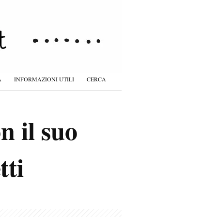
À
INFORMAZIONI UTILI
CERCA
n il suo
tti