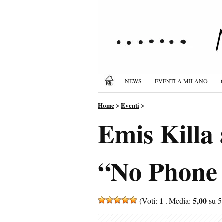
NEWS
EVENTI A MILANO
Home
>
Eventi
>
Emis Killa 
“No Phone P
1
5,00
(Voti:
. Media:
su 5