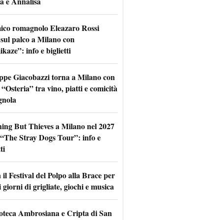
a e Annalisa
mico romagnolo Eleazaro Rossi
 sul palco a Milano con
aze”: info e biglietti
ppe Giacobazzi torna a Milano con
 “Osteria” tra vino, piatti e comicità
gnola
hing But Thieves a Milano nel 2027
l “The Stray Dogs Tour”: info e
ti
il Festival del Polpo alla Brace per
 giorni di grigliate, giochi e musica
oteca Ambrosiana e Cripta di San