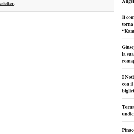
Angel
sletter
.
Il co
torna
“Kamik
Giuse
la sua
roma
I Not
con i
bigliet
Torna 
undici
Pinac