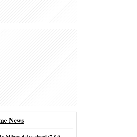
ime News
i a Milano del weekend (7-8-9