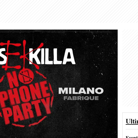
Ult
Event