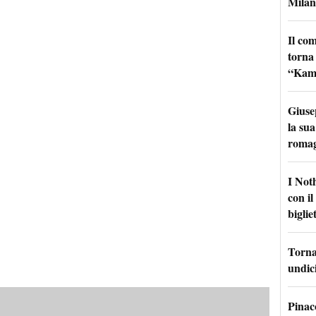
Milan
Il co
torna
“Kamik
Giuse
la sua
roma
I Not
con i
bigliet
Torna 
undici
Pinac