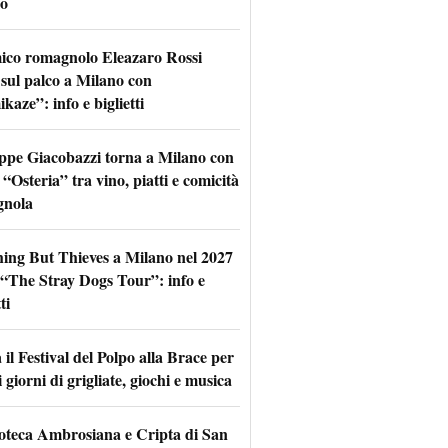
o
mico romagnolo Eleazaro Rossi
 sul palco a Milano con
aze”: info e biglietti
ppe Giacobazzi torna a Milano con
 “Osteria” tra vino, piatti e comicità
gnola
hing But Thieves a Milano nel 2027
l “The Stray Dogs Tour”: info e
ti
il Festival del Polpo alla Brace per
 giorni di grigliate, giochi e musica
oteca Ambrosiana e Cripta di San