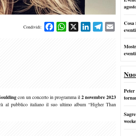
agost
Cosa 
Facebook
WhatsApp
X
LinkedIn
Telegra
Emai
Condividi:
eventi
Mostr
eventi
Nuo
Peter
Goulding
2 novembre 2023
con un concerto in programma il
tornan
rà al pubblico italiano il suo ultimo album “Higher Than
Sagre
weeke