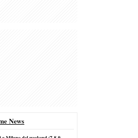
ime News
i a Milano del weekend (7-8-9