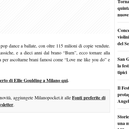
Torna
quinta
nuove 
Conce
violin
del Se
 pop dance a ballate, con oltre 115 milioni di copie vendute.
lassiche, e a dieci anni dal brano “Burn”, ecco tornare alla
San G
ica per ascoltarne brani famosi come “Love me like you do” e
la fes
tipici
ncerto di Ellie Goulding a Milano qui
.
Il Fes
prota
Fonti preferite di
 novità, aggiungete Milanopocket.it alle
Angel
sletter
.
Storie
una m