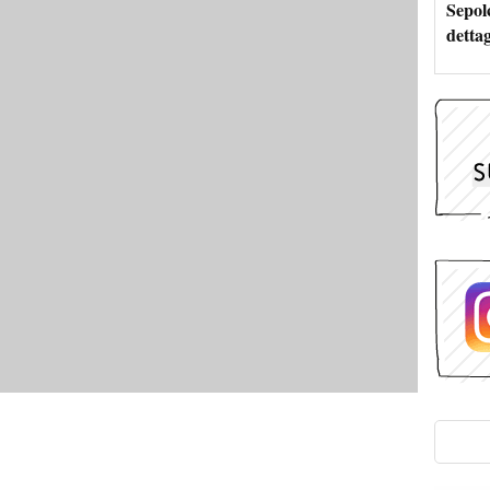
Sepolc
dettag