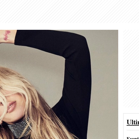
Ult
Event