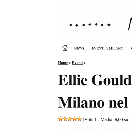
NEWS
EVENTI A MILANO
Home
>
Eventi
>
Ellie Gould
Milano nel 
1
5,00
(Voti:
. Media:
su 5