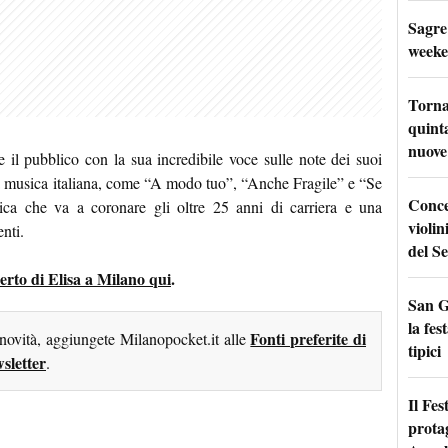
Sagre
weeke
Torna
quinta
nuove 
e il pubblico con la sua incredibile voce sulle note dei suoi
lla musica italiana, come “A modo tuo”, “Anche Fragile” e “Se
Conce
a che va a coronare gli oltre 25 anni di carriera e una
violin
nti.
del Se
ncerto di Elisa a Milano qui
.
San G
la fes
Fonti preferite di
 novità, aggiungete Milanopocket.it alle
tipici
sletter
.
Il Fes
prota