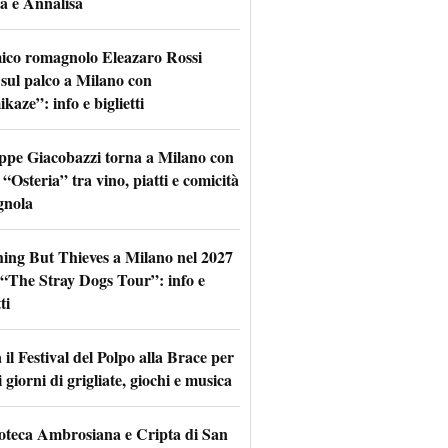
a e Annalisa
mico romagnolo Eleazaro Rossi
 sul palco a Milano con
aze”: info e biglietti
ppe Giacobazzi torna a Milano con
 “Osteria” tra vino, piatti e comicità
gnola
hing But Thieves a Milano nel 2027
l “The Stray Dogs Tour”: info e
ti
il Festival del Polpo alla Brace per
 giorni di grigliate, giochi e musica
oteca Ambrosiana e Cripta di San