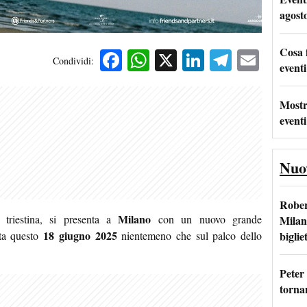
agost
Cosa 
Facebook
WhatsApp
X
LinkedIn
Telegra
Emai
Condividi:
eventi
Mostr
eventi
Nuo
Rober
Milano
 triestina, si presenta a
con un nuovo grande
Milan
18 giugno 2025
bigliet
sta questo
nientemeno che sul palco dello
Peter
tornan