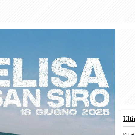
Ult
Event