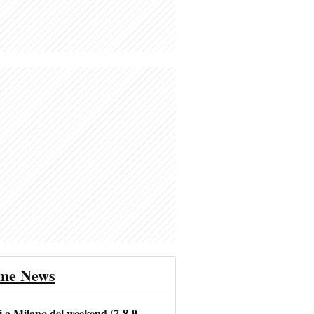
ime News
i a Milano del weekend (7-8-9