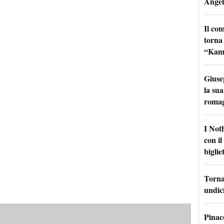
Angel
Il co
torna
“Kamik
Giuse
la sua
roma
I Not
con i
bigliet
Torna 
undici
Pinac