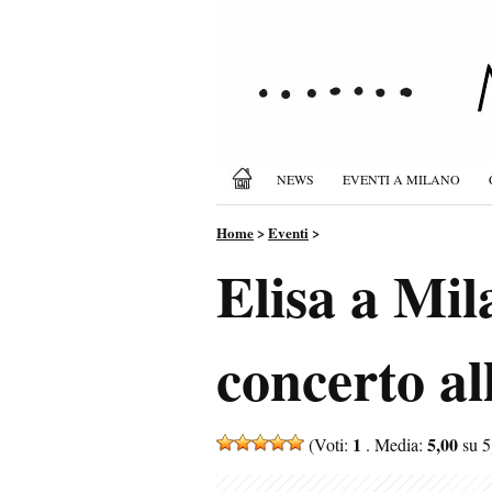
NEWS
EVENTI A MILANO
Home
>
Eventi
>
Elisa a Mil
concerto al
1
5,00
(Voti:
. Media:
su 5