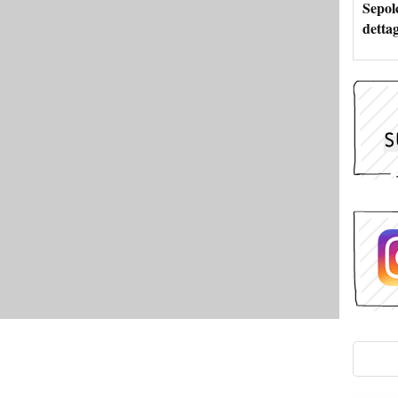
Sepolc
dettag