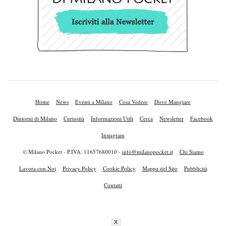
Home
News
Eventi a Milano
Cosa Vedere
Dove Mangiare
Dintorni di Milano
Curiosità
Informazioni Utili
Cerca
Newsletter
Facebook
Instagram
© Milano Pocket - P.IVA: 11657680010 -
info@milanopocket.it
Chi Siamo
Lavora con Noi
Privacy Policy
Cookie Policy
Mappa del Sito
Pubblicità
Contatti
X