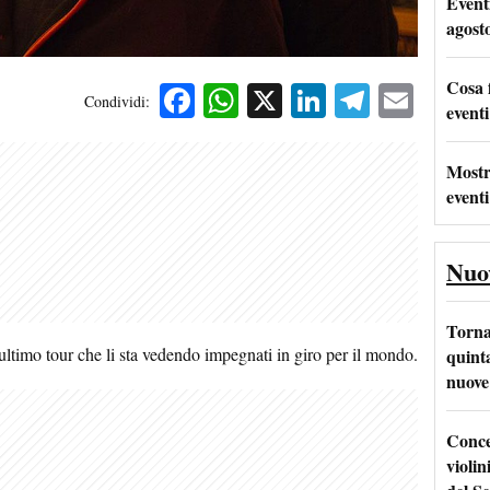
Event
agost
Cosa 
Facebook
WhatsApp
X
LinkedIn
Telegra
Emai
Condividi:
eventi
Mostr
eventi
Nuo
Torna
o ultimo tour che li sta vedendo impegnati in giro per il mondo.
quinta
nuove 
Conce
violin