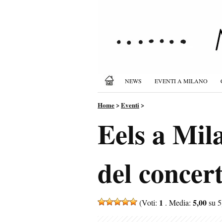
NEWS
EVENTI A MILANO
Home
>
Eventi
>
Eels a Mila
del concer
1
5,00
(Voti:
. Media:
su 5