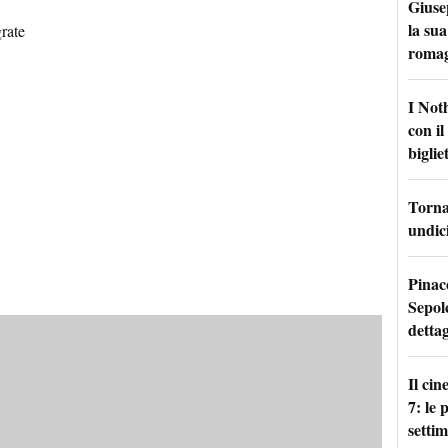
Giuse
la sua
rate
roma
I Not
con i
bigliet
Torna 
undici
Pinac
Sepolc
dettag
Il ci
7: le
setti