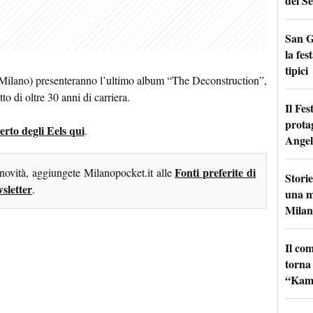
del Se
San G
la fes
tipici
 (Milano) presenteranno l’ultimo album “The Deconstruction”,
tto di oltre 30 anni di carriera.
Il Fes
prota
certo degli Eels qui
.
Angel
Fonti preferite di
 novità, aggiungete Milanopocket.it alle
Storie
sletter
.
una m
Milan
Il co
torna
“Kamik