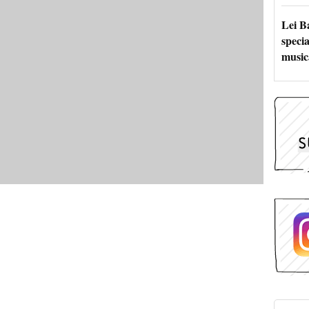
Lei B
specia
music