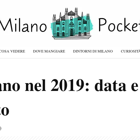
COSA VEDERE
DOVE MANGIARE
DINTORNI DI MILANO
CURIOSIT
no nel 2019: data e 
to
)