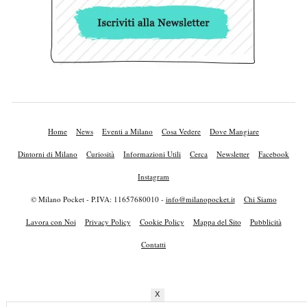
Home
News
Eventi a Milano
Cosa Vedere
Dove Mangiare
Dintorni di Milano
Curiosità
Informazioni Utili
Cerca
Newsletter
Facebook
Instagram
© Milano Pocket - P.IVA: 11657680010 -
info@milanopocket.it
Chi Siamo
Lavora con Noi
Privacy Policy
Cookie Policy
Mappa del Sito
Pubblicità
Contatti
X