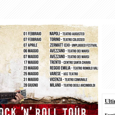
Ult
Event