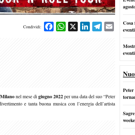
agost
Cosa 
Facebook
WhatsApp
X
LinkedIn
Telegra
Emai
Condividi:
eventi
Mostr
eventi
Nuo
Peter
 Milano
giugno 2022
nel mese di
per una data del suo “Peter
tornan
vertimento e tanta buona musica con l’energia dell’artista
Sagre
weeke