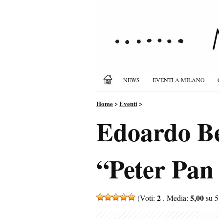
NEWS
EVENTI A MILANO
Home
>
Eventi
>
Edoardo Be
“Peter Pan
2
5,00
(Voti:
. Media:
su 5