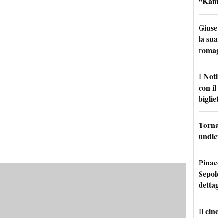
“Kamik
Giuse
la sua
roma
I Not
con i
bigliet
Torna 
undici
Pinac
Sepolc
dettag
Il ci