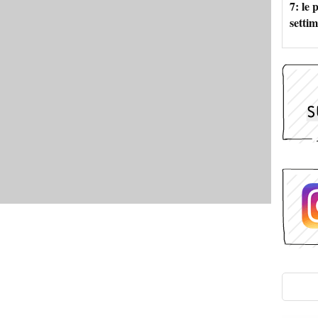
7: le
setti