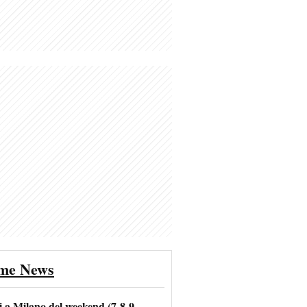
ime News
i a Milano del weekend (7-8-9