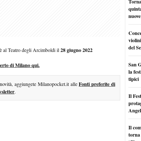
Torna
quinta
nuove 
Conce
violin
del Se
28 giugno 2022
 al Teatro degli Arcimboldi il
San G
ncerto di Milano qui.
la fes
tipici
Fonti preferite di
 novità, aggiungete Milanopocket.it alle
sletter
.
Il Fes
prota
Angel
Il co
torna