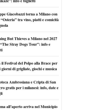
aze”: info e biglietti
ppe Giacobazzi torna a Milano con
 “Osteria” tra vino, piatti e comicità
gnola
hing But Thieves a Milano nel 2027
l “The Stray Dogs Tour”: info e
ti
il Festival del Polpo alla Brace per
 giorni di grigliate, giochi e musica
oteca Ambrosiana e Cripta di San
ro gratis per i milanesi: info, date e
li
nema all’aperto arriva nel Municipio