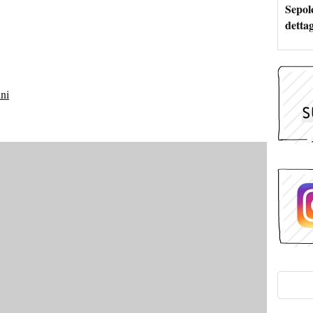
Sepolc
dettag
ini