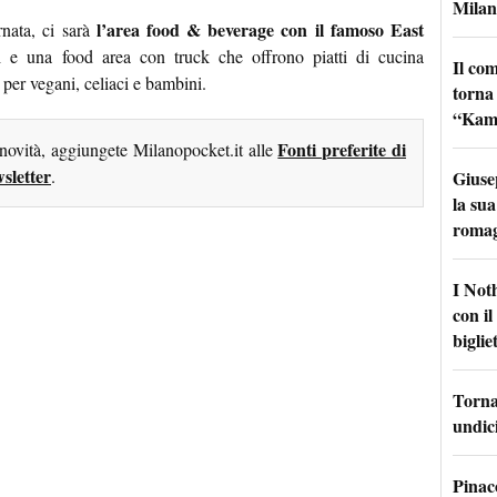
Milan
l’area food & beverage con il famoso East
rnata, ci sarà
i e una food area con truck che offrono piatti di cucina
Il co
 per vegani, celiaci e bambini.
torna
“Kamik
Fonti preferite di
 novità, aggiungete Milanopocket.it alle
sletter
.
Giuse
la sua
roma
I Not
con i
bigliet
Torna 
undici
Pinac