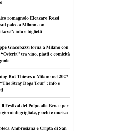
o
mico romagnolo Eleazaro Rossi
 sul palco a Milano con
aze”: info e biglietti
ppe Giacobazzi torna a Milano con
 “Osteria” tra vino, piatti e comicità
gnola
hing But Thieves a Milano nel 2027
l “The Stray Dogs Tour”: info e
ti
il Festival del Polpo alla Brace per
 giorni di grigliate, giochi e musica
oteca Ambrosiana e Cripta di San