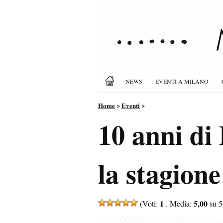
NEWS
EVENTI A MILANO
Home
>
Eventi
>
10 anni di
la stagione
1
5,00
(Voti:
. Media:
su 5