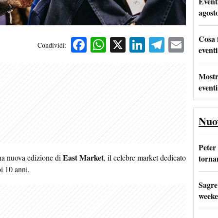
Event
agost
Cosa 
Facebook
WhatsApp
X
LinkedIn
Telegra
Emai
Condividi:
eventi
Mostr
eventi
Nuo
Peter
East Market
a nuova edizione di
, il celebre market dedicato
tornan
i 10 anni.
Sagre
weeke