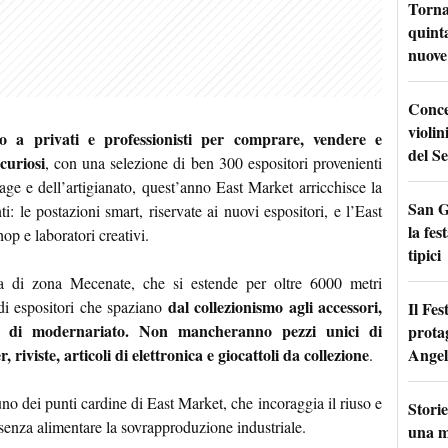
Torna
quinta
nuove 
Conce
violin
io a privati e professionisti per comprare, vendere e
del Se
curiosi
, con una selezione di ben 300 espositori provenienti
ntage e dell’artigianato, quest’anno East Market arricchisce la
San G
i: le postazioni smart, riservate ai nuovi espositori, e l’East
la fes
p e laboratori creativi.
tipici
ca di zona Mecenate, che si estende per oltre 6000 metri
dal collezionismo agli accessori,
 di espositori che spaziano
Il Fes
ti di modernariato. Non mancheranno pezzi unici di
prota
Angel
, riviste, articoli di elettronica e giocattoli da collezione
.
o dei punti cardine di East Market, che incoraggia il riuso e
Storie
à senza alimentare la sovrapproduzione industriale.
una m