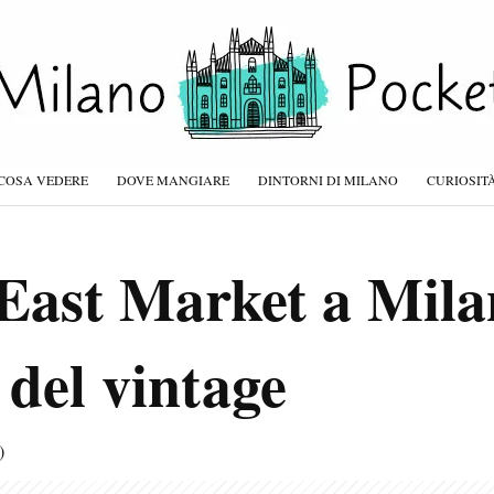
COSA VEDERE
DOVE MANGIARE
DINTORNI DI MILANO
CURIOSIT
 East Market a Mila
 del vintage
)