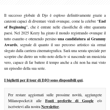
Il successo globale di Djo è esploso definitivamente grazie a
End
canzoni capaci di diventare virali ovunque, come la celebre “
of Beginning
”, che è entrate nelle classifiche di oltre quaranta
paesi. Nel 2025 Keery ha girato il mondo registrando ovunque il
una candidatura ai Grammy
tutto esaurito e ottenendo persino
Awards
, segnale di quanto il suo percorso artistico sia ormai
slegato dalla carriera cinematografica. Sarà una serata speciale per
scoprire che dietro un volto noto della tv si nasconde un musicista
vero, capace di far battere il tempo anche a chi non ha mai visto
un episodio della sua serie.
I biglietti per il tour di DJO sono disponibili qui
.
Per restare aggiornati sulle prossime novità, aggiungete
Fonti preferite di Google
Milanopocket.it alle
e/o
Newsletter
iscrivetevi alla nostra
.