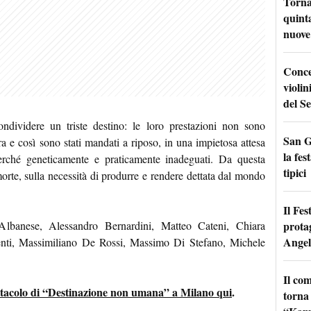
Torna
quinta
nuove 
Conce
violin
del Se
ondividere un triste destino: le loro prestazioni non sono
San G
ara e così sono stati mandati a riposo, in una impietosa attesa
la fes
perché geneticamente e praticamente inadeguati. Da questa
tipici
a morte, sulla necessità di produrre e rendere dettata dal mondo
Il Fes
prota
 Albanese, Alessandro Bernardini, Matteo Cateni, Chiara
Angel
Centi, Massimiliano De Rossi, Massimo Di Stefano, Michele
Il co
spettacolo di “Destinazione non umana” a Milano qui
.
torna