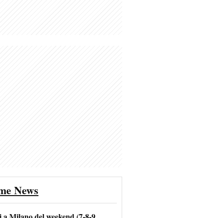
ime News
i a Milano del weekend (7-8-9