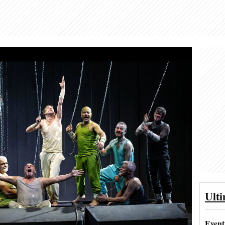
Ult
Event