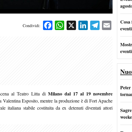
agost
Cosa 
Facebook
WhatsApp
X
LinkedIn
Telegra
Emai
Condividi:
eventi
Mostr
eventi
Nuo
Peter
Milano
dal 17 al 19 novembre
cena al Teatro Litta di
tornan
o da Valentina Esposito, mentre la produzione è di Fort Apache
 italiana stabile costituita da ex detenuti diventati attori
Sagre
weeke