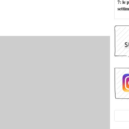
7: le
setti