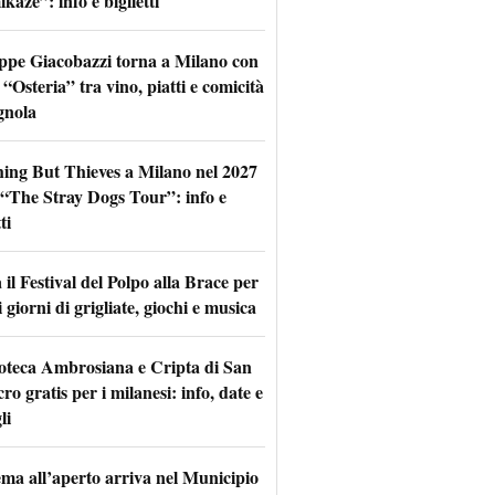
aze”: info e biglietti
ppe Giacobazzi torna a Milano con
 “Osteria” tra vino, piatti e comicità
gnola
hing But Thieves a Milano nel 2027
l “The Stray Dogs Tour”: info e
ti
il Festival del Polpo alla Brace per
 giorni di grigliate, giochi e musica
oteca Ambrosiana e Cripta di San
ro gratis per i milanesi: info, date e
li
nema all’aperto arriva nel Municipio