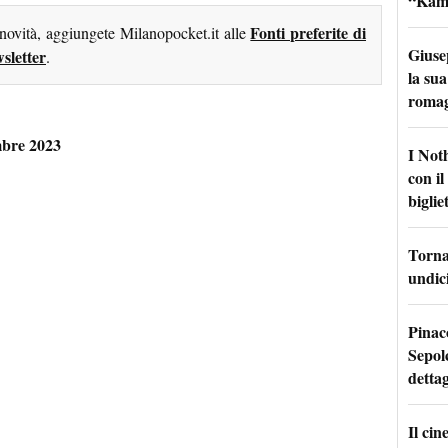
“Kamik
Fonti preferite di
 novità, aggiungete Milanopocket.it alle
Giuse
sletter
.
la sua
roma
mbre 2023
I Not
con i
bigliet
Torna 
undici
Pinac
Sepolc
dettag
Il ci