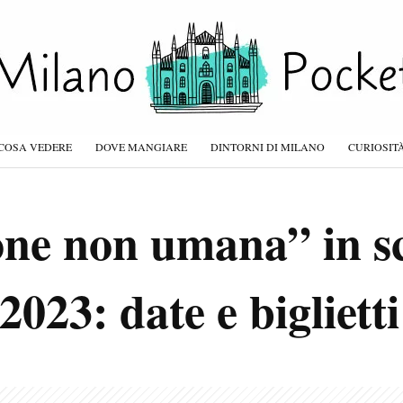
COSA VEDERE
DOVE MANGIARE
DINTORNI DI MILANO
CURIOSIT
one non umana” in s
2023: date e biglietti