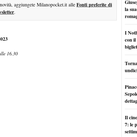
Giuse
Fonti preferite di
 novità, aggiungete Milanopocket.it alle
la sua
sletter
.
roma
I Not
2023
con i
bigliet
alle 16.30
Torna 
undici
Pinac
Sepolc
dettag
Il ci
7: le
setti