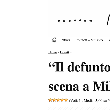
NEWS
EVENTI A MILANO
Home
>
Eventi
>
“Il defunto
scena a Mil
1
5,00
(Voti:
. Media:
su 5