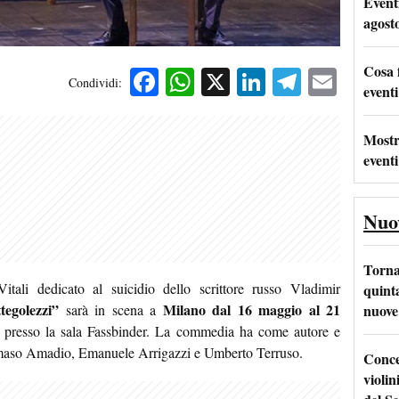
Event
agost
Cosa 
Facebook
WhatsApp
X
LinkedIn
Telegra
Emai
Condividi:
eventi
Mostr
eventi
Nuo
Torna
Vitali dedicato al suicidio dello scrittore russo Vladimir
quinta
tegolezzi”
Milano
dal 16 maggio al 21
nuove 
sarà in scena a
, presso la sala Fassbinder. La commedia ha come autore e
mmaso Amadio, Emanuele Arrigazzi e Umberto Terruso.
Conce
violin