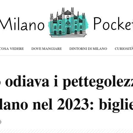
COSA VEDERE
DOVE MANGIARE
DINTORNI DI MILANO
CURIOSIT
 odiava i pettegolez
ano nel 2023: biglie
)