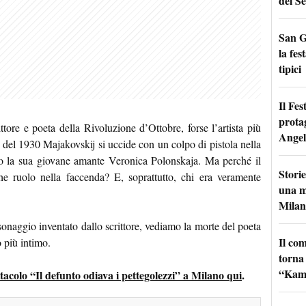
del Se
San G
la fes
tipici
Il Fes
prota
ttore e poeta della Rivoluzione d’Ottobre, forse l’artista più
Angel
le del 1930 Majakovskij si uccide con un colpo di pistola nella
tto la sua giovane amante Veronica Polonskaja. Ma perché il
Storie
e ruolo nella faccenda? E, soprattutto, chi era veramente
una m
Milan
onaggio inventato dallo scrittore, vediamo la morte del poeta
Il co
o più intimo.
torna
“Kamik
ettacolo “Il defunto odiava i pettegolezzi” a Milano qui
.