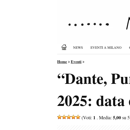
NEWS
EVENTI A MILANO
Home
>
Eventi
>
“Dante, Pur
2025: data e
1
5,00
(Voti:
. Media:
su 5