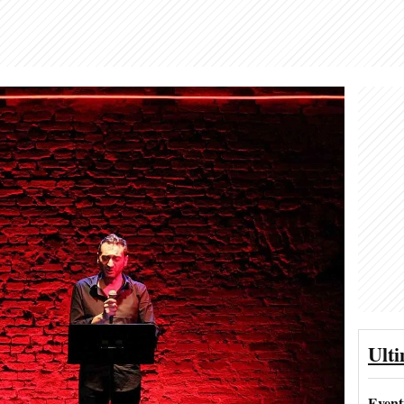
Ult
Event