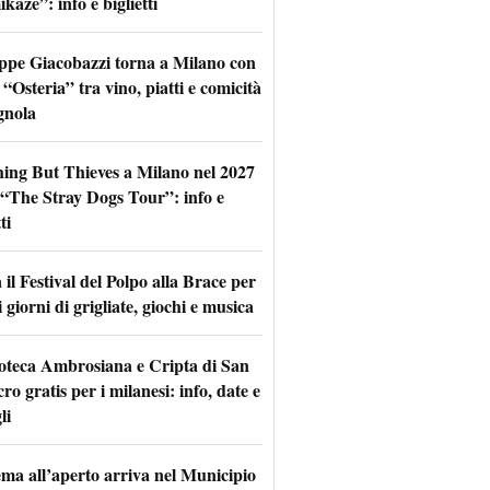
aze”: info e biglietti
ppe Giacobazzi torna a Milano con
 “Osteria” tra vino, piatti e comicità
gnola
hing But Thieves a Milano nel 2027
l “The Stray Dogs Tour”: info e
ti
il Festival del Polpo alla Brace per
 giorni di grigliate, giochi e musica
oteca Ambrosiana e Cripta di San
ro gratis per i milanesi: info, date e
li
nema all’aperto arriva nel Municipio