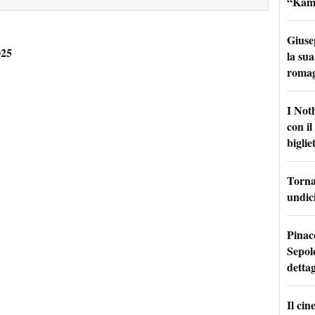
“Kamik
Giuse
025
la sua
roma
I Not
con i
bigliet
Torna 
undici
Pinac
Sepolc
dettag
Il ci