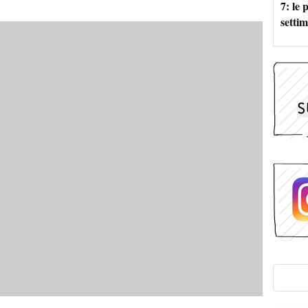
7: le
setti