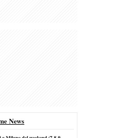
ime News
i a Milano del weekend (7-8-9