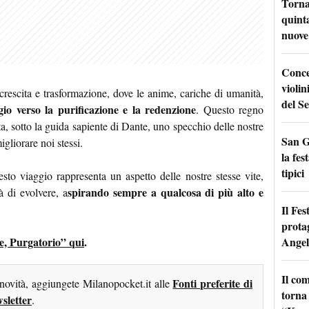
Torna
quinta
nuove 
Conce
violin
crescita e trasformazione, dove le anime, cariche di umanità,
del Se
io verso la purificazione e la redenzione
. Questo regno
ta, sotto la guida sapiente di Dante, uno specchio delle nostre
San G
igliorare noi stessi.
la fes
tipici
to viaggio rappresenta un aspetto delle nostre stesse vite,
spirando sempre a qualcosa di più alto e
à di evolvere, a
Il Fes
prota
Angel
te, Purgatorio” qui
.
Il co
Fonti preferite di
 novità, aggiungete Milanopocket.it alle
torna
sletter
.