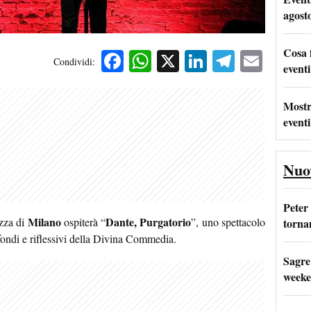
agost
Cosa 
Facebook
WhatsApp
X
LinkedIn
Telegra
Emai
Condividi:
eventi
Mostr
eventi
Nuo
Peter
Milano
Dante, Purgatorio
izza di
ospiterà “
”, uno spettacolo
tornan
ofondi e riflessivi della Divina Commedia.
Sagre
weeke