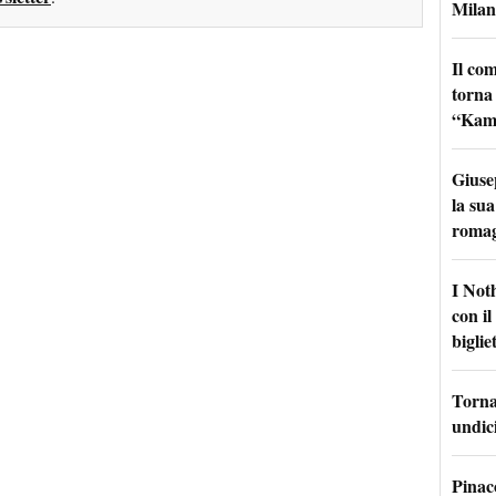
Milan
Il co
torna
“Kamik
Giuse
la sua
roma
I Not
con i
bigliet
Torna 
undici
Pinac