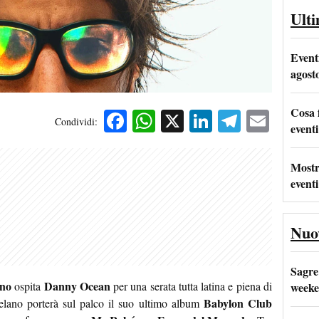
Ult
Event
agost
Cosa 
Facebook
WhatsApp
X
LinkedIn
Telegra
Emai
Condividi:
eventi
Mostr
eventi
Nuo
Sagre
no
Danny Ocean
ospita
per una serata tutta latina e piena di
weeke
Babylon Club
uelano porterà sul palco il suo ultimo album