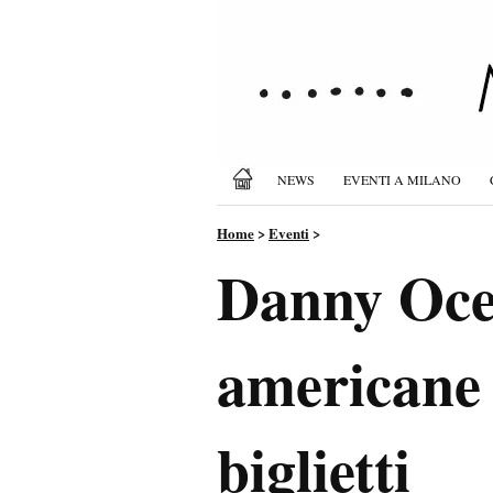
NEWS
EVENTI A MILANO
Home
>
Eventi
>
Danny Ocea
americane 
biglietti