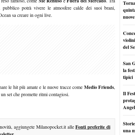
Me Rehúso
Fuera del Mercado
no reso famoso, come
e
. Tra
Torna
 pubblico potrà vivere le atmosfere calde dei suoi brani,
quinta
ean sa creare in ogni live.
nuove 
Conce
violin
del Se
San G
la fes
tipici
Medio Friends
nare le hit più amate e le nuove tracce come
,
Il Fes
n un set che promette ritmi contagiosi.
prota
Angel
Storie
Fonti preferite di
 novità, aggiungete Milanopocket.it alle
una m
sletter
.