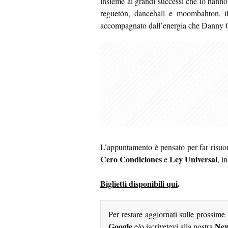
insieme ai grandi successi che lo han
reguetón, dancehall e moombahton, il
accompagnato dall’energia che Danny Oc
L’appuntamento è pensato per far risuo
Cero Condiciones
Ley Universal
e
, i
Biglietti disponibili qui
.
Per restare aggiornati sulle prossime
Google
New
e/o iscrivetevi alla nostra