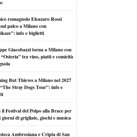
o
mico romagnolo Eleazaro Rossi
 sul palco a Milano con
aze”: info e biglietti
ppe Giacobazzi torna a Milano con
 “Osteria” tra vino, piatti e comicità
gnola
hing But Thieves a Milano nel 2027
l “The Stray Dogs Tour”: info e
ti
il Festival del Polpo alla Brace per
 giorni di grigliate, giochi e musica
oteca Ambrosiana e Cripta di San