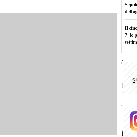
Sepolc
dettag
Il ci
7: le
setti