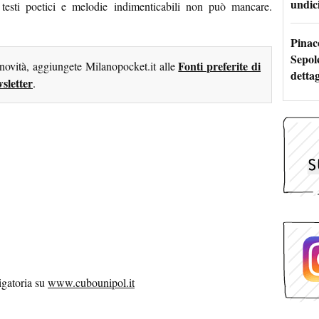
undici
esti poetici e melodie indimenticabili non può mancare.
Pinac
Sepolc
Fonti preferite di
 novità, aggiungete Milanopocket.it alle
dettag
sletter
.
igatoria su
www.cubounipol.it