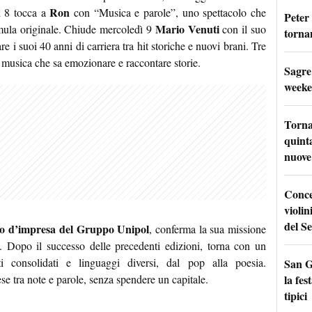
Ron
dì 8 tocca a
con “Musica e parole”, uno spettacolo che
Peter
Mario Venuti
mula originale. Chiude mercoledì 9
con il suo
tornan
are i suoi 40 anni di carriera tra hit storiche e nuovi brani. Tre
 musica che sa emozionare e raccontare storie.
Sagre
weeke
Torna
quinta
nuove 
Conce
violin
del Se
o d’impresa del Gruppo Unipol
, conferma la sua missione
zi. Dopo il successo delle precedenti edizioni, torna con un
sti consolidati e linguaggi diversi, dal pop alla poesia.
San G
la fes
se tra note e parole, senza spendere un capitale.
tipici