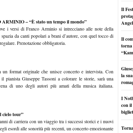
Il Fes
prota
INIO – “È stato un tempo il mondo”
Angel
ove i versi di Franco Arminio si intrecciano alle note della
 spazia da canti popolari a brani d’autore, con quel tocco di
Il co
regalare. Prenotazione obbligatoria.
torna
“Kamik
Giuse
in un format originale che unisce concerto e intervista. Con
la sua
l pianista Giuseppe Tassoni a colorare le storie, sarà una
roma
cena di uno degli autori più amati della musica italiana.
I Not
con i
bigliet
cielo tour”
anni di carriera con un viaggio tra i successi storici e i nuovi
Torna 
egli esordi alle sonorità più recenti, un concerto emozionante