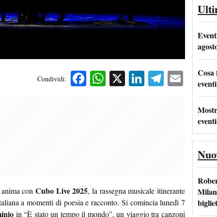
Ult
Event
agost
Cosa 
Facebook
WhatsApp
X
LinkedIn
Telegra
Emai
Condividi:
eventi
Mostr
eventi
Nuo
Rober
Cubo Live 2025
si anima con
, la rassegna musicale itinerante
Milan
bigliet
taliana a momenti di poesia e racconto. Si comincia lunedì 7
inio
in “È stato un tempo il mondo”, un viaggio tra canzoni