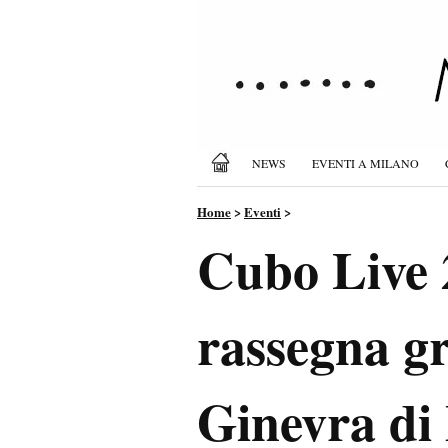
NEWS
EVENTI A MILANO
Home
>
Eventi
>
Cubo Live 
rassegna g
Ginevra di