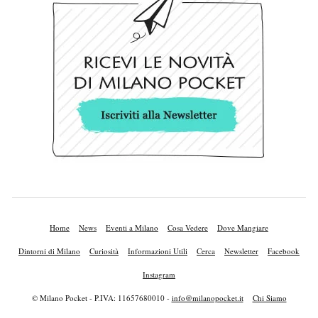
Home
News
Eventi a Milano
Cosa Vedere
Dove Mangiare
Dintorni di Milano
Curiosità
Informazioni Utili
Cerca
Newsletter
Facebook
Instagram
© Milano Pocket - P.IVA: 11657680010 -
info@milanopocket.it
Chi Siamo