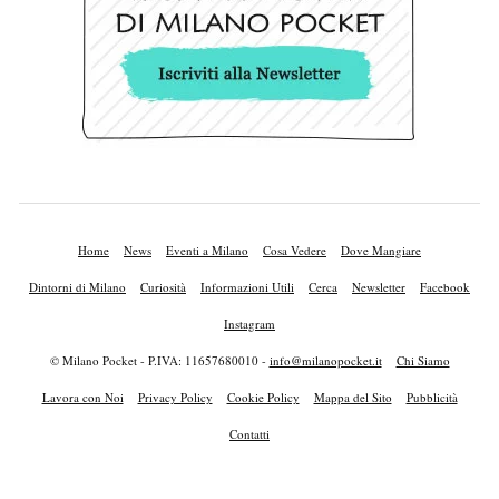
Home
News
Eventi a Milano
Cosa Vedere
Dove Mangiare
Dintorni di Milano
Curiosità
Informazioni Utili
Cerca
Newsletter
Facebook
Instagram
© Milano Pocket - P.IVA: 11657680010 -
info@milanopocket.it
Chi Siamo
Lavora con Noi
Privacy Policy
Cookie Policy
Mappa del Sito
Pubblicità
Contatti