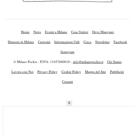
Home
News
Eventi a Milano
Cosa Vedere
Dove Mangiare
Dintorni di Milano
Curiosità
Informazioni Utili
Cerca
Newsletter
Facebook
Instagram
© Milano Pocket - P.IVA: 11657680010 -
info@milanopocket.it
Chi Siamo
Lavora con Noi
Privacy Policy
Cookie Policy
Mappa del Sito
Pubblicità
Contatti
X