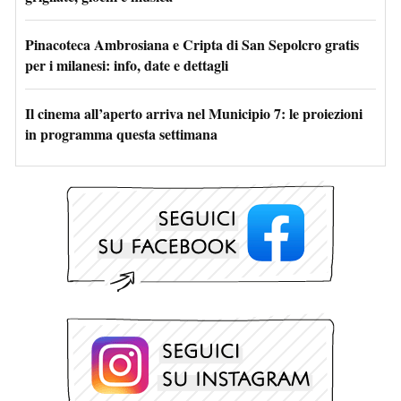
Pinacoteca Ambrosiana e Cripta di San Sepolcro gratis
per i milanesi: info, date e dettagli
Il cinema all’aperto arriva nel Municipio 7: le proiezioni
in programma questa settimana