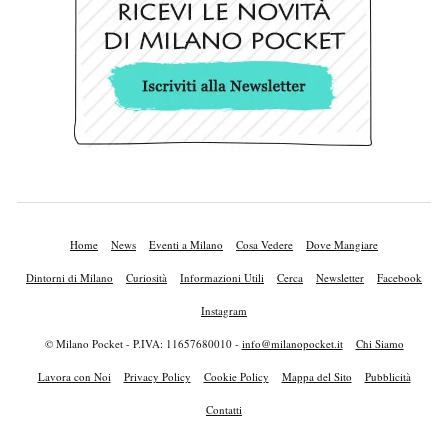
Home
News
Eventi a Milano
Cosa Vedere
Dove Mangiare
Dintorni di Milano
Curiosità
Informazioni Utili
Cerca
Newsletter
Facebook
Instagram
© Milano Pocket - P.IVA: 11657680010 -
info@milanopocket.it
Chi Siamo
Lavora con Noi
Privacy Policy
Cookie Policy
Mappa del Sito
Pubblicità
Contatti