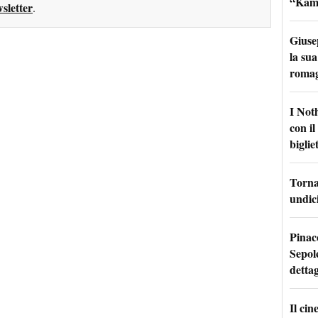
“Kamik
sletter
.
Giuse
la sua
roma
I Not
con i
bigliet
Torna 
undici
Pinac
Sepolc
dettag
Il ci