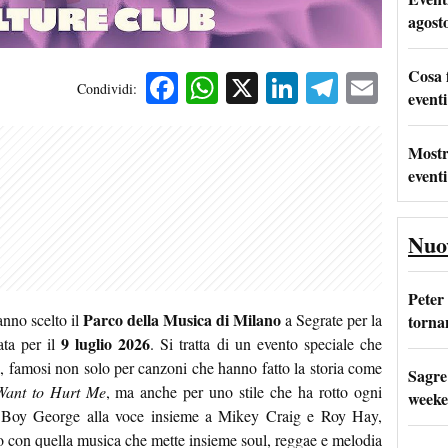
agost
Cosa 
Facebook
WhatsApp
X
LinkedIn
Telegra
Emai
Condividi:
eventi
Mostr
eventi
Nuo
Peter
Parco della Musica di Milano
nno scelto il
a Segrate per la
tornan
9 luglio 2026
ata per il
. Si tratta di un evento speciale che
nta, famosi non solo per canzoni che hanno fatto la storia come
Sagre
Want to Hurt Me
, ma anche per uno stile che ha rotto ogni
weeke
n Boy George alla voce insieme a Mikey Craig e Roy Hay,
lico con quella musica che mette insieme soul, reggae e melodia