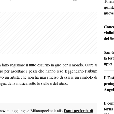
Torna
quinta
nuove 
Conce
violin
del Se
San G
la fes
tipici
 fatto registrare il tutto esaurito in giro per il mondo. Oltre ai
azio per ascoltare i pezzi che hanno reso leggendario l’album
vo un artista che non ha mai smesso di essere un simbolo di
Il Fes
prota
egna della musica sotto le stelle e del ritmo.
Angel
Il co
torna
Fonti preferite di
 novità, aggiungete Milanopocket.it alle