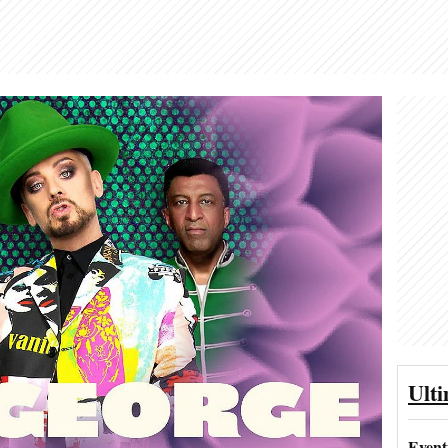
Ult
Event