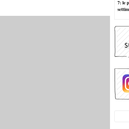
7: le
setti