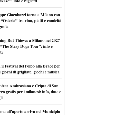
aze”: info e biglietti
ppe Giacobazzi torna a Milano con
 “Osteria” tra vino, piatti e comicità
gnola
hing But Thieves a Milano nel 2027
l “The Stray Dogs Tour”: info e
ti
il Festival del Polpo alla Brace per
 giorni di grigliate, giochi e musica
oteca Ambrosiana e Cripta di San
ro gratis per i milanesi: info, date e
li
nema all’aperto arriva nel Municipio