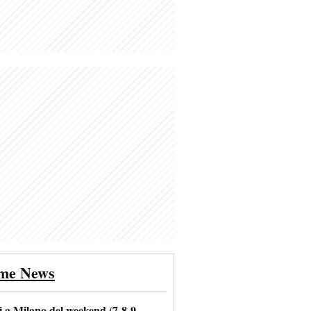
ime News
i a Milano del weekend (7-8-9