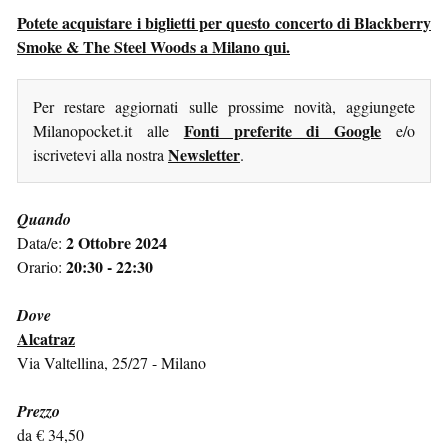
Potete acquistare i biglietti per questo concerto di Blackberry
Smoke & The Steel Woods a Milano qui.
Per restare aggiornati sulle prossime novità, aggiungete
Fonti preferite di Google
Milanopocket.it alle
e/o
Newsletter
iscrivetevi alla nostra
.
Quando
2 Ottobre 2024
Data/e:
20:30 - 22:30
Orario:
Dove
Alcatraz
Via Valtellina, 25/27 - Milano
Prezzo
da € 34,50