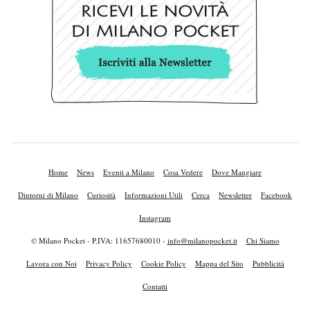
Home
News
Eventi a Milano
Cosa Vedere
Dove Mangiare
Dintorni di Milano
Curiosità
Informazioni Utili
Cerca
Newsletter
Facebook
Instagram
© Milano Pocket - P.IVA: 11657680010 -
info@milanopocket.it
Chi Siamo
Lavora con Noi
Privacy Policy
Cookie Policy
Mappa del Sito
Pubblicità
Contatti