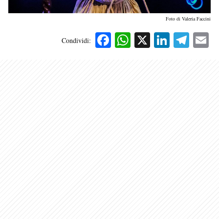
Foto di Valeria Faccini
Facebook
WhatsApp
X
Linked
Tele
E
Condividi: