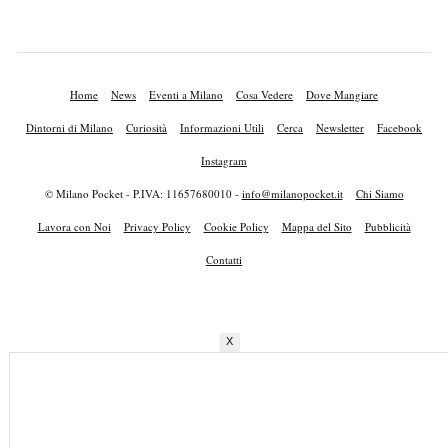
Home
News
Eventi a Milano
Cosa Vedere
Dove Mangiare
Dintorni di Milano
Curiosità
Informazioni Utili
Cerca
Newsletter
Facebook
Instagram
© Milano Pocket - P.IVA: 11657680010 -
info@milanopocket.it
Chi Siamo
Lavora con Noi
Privacy Policy
Cookie Policy
Mappa del Sito
Pubblicità
Contatti
X