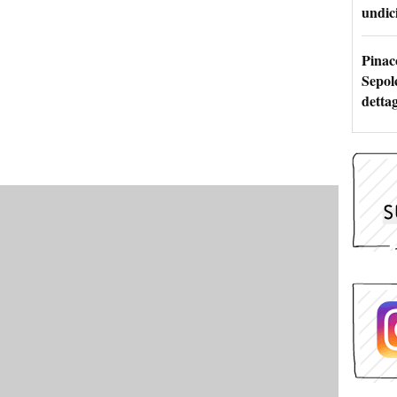
undici
Pinac
Sepolc
dettag