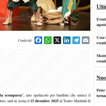
Ult
Event
agost
Cosa 
Facebook
WhatsApp
X
LinkedIn
Telegra
Emai
Condividi:
eventi
Mostr
eventi
Nuo
Peter
sta scomparsa
”, uno spettacolo per bambini che unisce il
tornan
15 dicembre 2025
tero, sarà in scena il
al Teatro Martinitt di