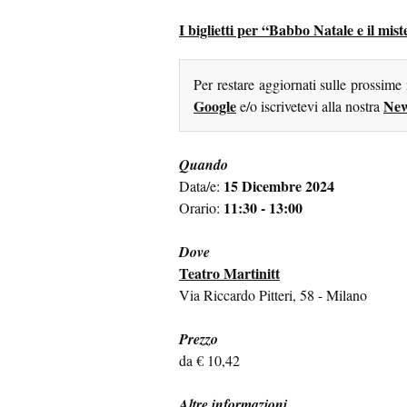
I biglietti per “Babbo Natale e il mis
Per restare aggiornati sulle prossime
Google
New
e/o iscrivetevi alla nostra
Quando
15 Dicembre 2024
Data/e:
11:30 - 13:00
Orario:
Dove
Teatro Martinitt
Via Riccardo Pitteri, 58 - Milano
Prezzo
da € 10,42
Altre informazioni