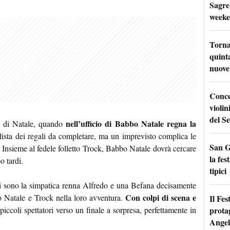
Sagre
weeke
Torna
quinta
nuove 
Conce
violin
del Se
nell’ufficio di Babbo Natale regna la
ia di Natale, quando
lista dei regali da completare, ma un imprevisto complica le
San G
 Insieme al fedele folletto Trock, Babbo Natale dovrà cercare
la fes
o tardi.
tipici
ci sono la simpatica renna Alfredo e una Befana decisamente
Con colpi di scena e
o Natale e Trock nella loro avventura.
Il Fes
prota
piccoli spettatori verso un finale a sorpresa, perfettamente in
Angel