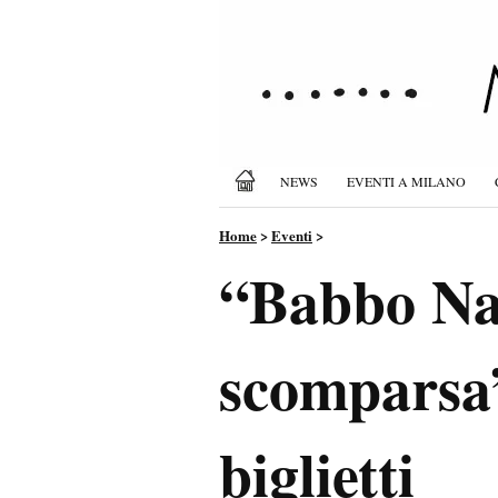
NEWS
EVENTI A MILANO
Home
>
Eventi
>
“Babbo Nata
scomparsa”
biglietti