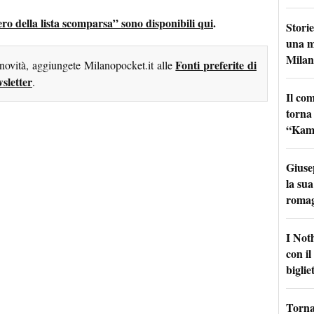
tero della lista scomparsa” sono disponibili qui
.
Storie
una m
Milan
Fonti preferite di
 novità, aggiungete Milanopocket.it alle
sletter
.
Il co
torna
“Kamik
Giuse
la sua
roma
I Not
con i
bigliet
Torna 