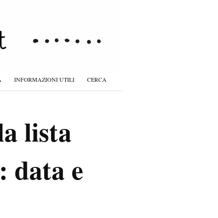
À
INFORMAZIONI UTILI
CERCA
a lista
: data e