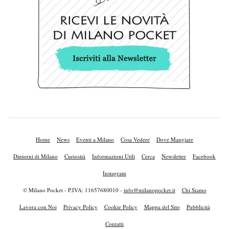
Home
News
Eventi a Milano
Cosa Vedere
Dove Mangiare
Dintorni di Milano
Curiosità
Informazioni Utili
Cerca
Newsletter
Facebook
Instagram
© Milano Pocket - P.IVA: 11657680010 -
info@milanopocket.it
Chi Siamo
Lavora con Noi
Privacy Policy
Cookie Policy
Mappa del Sito
Pubblicità
Contatti