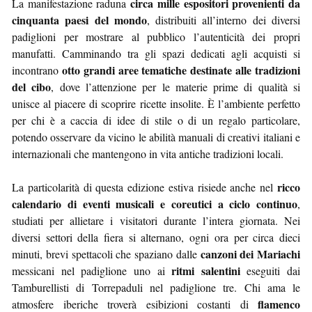
circa mille espositori provenienti da
La manifestazione raduna
cinquanta paesi del mondo
, distribuiti all’interno dei diversi
padiglioni per mostrare al pubblico l’autenticità dei propri
manufatti. Camminando tra gli spazi dedicati agli acquisti si
otto grandi aree tematiche destinate alle tradizioni
incontrano
del cibo
, dove l’attenzione per le materie prime di qualità si
unisce al piacere di scoprire ricette insolite. È l’ambiente perfetto
per chi è a caccia di idee di stile o di un regalo particolare,
potendo osservare da vicino le abilità manuali di creativi italiani e
internazionali che mantengono in vita antiche tradizioni locali.
ricco
La particolarità di questa edizione estiva risiede anche nel
calendario di eventi musicali e coreutici a ciclo continuo
,
studiati per allietare i visitatori durante l’intera giornata. Nei
diversi settori della fiera si alternano, ogni ora per circa dieci
canzoni dei Mariachi
minuti, brevi spettacoli che spaziano dalle
ritmi salentini
messicani nel padiglione uno ai
eseguiti dai
Tamburellisti di Torrepaduli nel padiglione tre. Chi ama le
flamenco
atmosfere iberiche troverà esibizioni costanti di